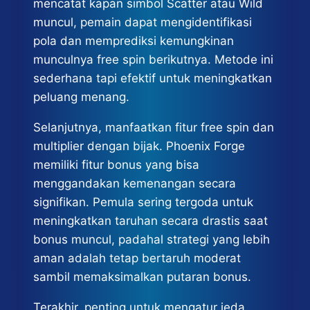
mencatat kapan simbol Scatter atau Wild
muncul, pemain dapat mengidentifikasi
pola dan memprediksi kemungkinan
munculnya free spin berikutnya. Metode ini
sederhana tapi efektif untuk meningkatkan
peluang menang.
Selanjutnya, manfaatkan fitur free spin dan
multiplier dengan bijak. Phoenix Forge
memiliki fitur bonus yang bisa
menggandakan kemenangan secara
signifikan. Pemula sering tergoda untuk
meningkatkan taruhan secara drastis saat
bonus muncul, padahal strategi yang lebih
aman adalah tetap bertaruh moderat
sambil memaksimalkan putaran bonus.
Terakhir, penting untuk mengatur jeda