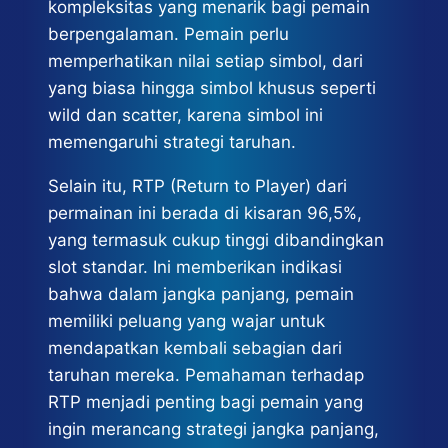
kompleksitas yang menarik bagi pemain
berpengalaman. Pemain perlu
memperhatikan nilai setiap simbol, dari
yang biasa hingga simbol khusus seperti
wild dan scatter, karena simbol ini
memengaruhi strategi taruhan.
Selain itu, RTP (Return to Player) dari
permainan ini berada di kisaran 96,5%,
yang termasuk cukup tinggi dibandingkan
slot standar. Ini memberikan indikasi
bahwa dalam jangka panjang, pemain
memiliki peluang yang wajar untuk
mendapatkan kembali sebagian dari
taruhan mereka. Pemahaman terhadap
RTP menjadi penting bagi pemain yang
ingin merancang strategi jangka panjang,