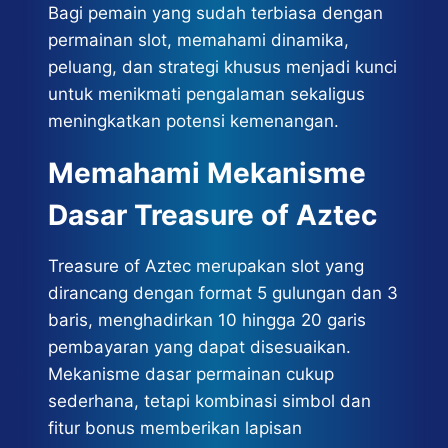
Bagi pemain yang sudah terbiasa dengan
permainan slot, memahami dinamika,
peluang, dan strategi khusus menjadi kunci
untuk menikmati pengalaman sekaligus
meningkatkan potensi kemenangan.
Memahami Mekanisme
Dasar Treasure of Aztec
Treasure of Aztec merupakan slot yang
dirancang dengan format 5 gulungan dan 3
baris, menghadirkan 10 hingga 20 garis
pembayaran yang dapat disesuaikan.
Mekanisme dasar permainan cukup
sederhana, tetapi kombinasi simbol dan
fitur bonus memberikan lapisan