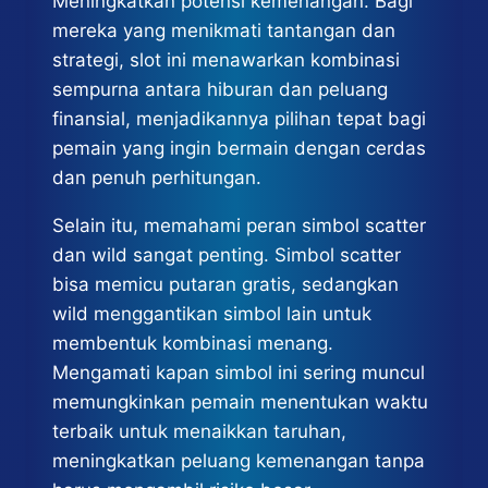
Meningkatkan potensi kemenangan. Bagi
mereka yang menikmati tantangan dan
strategi, slot ini menawarkan kombinasi
sempurna antara hiburan dan peluang
finansial, menjadikannya pilihan tepat bagi
pemain yang ingin bermain dengan cerdas
dan penuh perhitungan.
Selain itu, memahami peran simbol scatter
dan wild sangat penting. Simbol scatter
bisa memicu putaran gratis, sedangkan
wild menggantikan simbol lain untuk
membentuk kombinasi menang.
Mengamati kapan simbol ini sering muncul
memungkinkan pemain menentukan waktu
terbaik untuk menaikkan taruhan,
meningkatkan peluang kemenangan tanpa