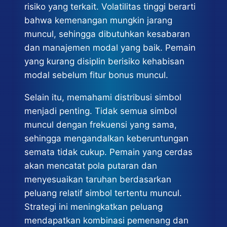
risiko yang terkait. Volatilitas tinggi berarti
bahwa kemenangan mungkin jarang
muncul, sehingga dibutuhkan kesabaran
dan manajemen modal yang baik. Pemain
yang kurang disiplin berisiko kehabisan
modal sebelum fitur bonus muncul.
Selain itu, memahami distribusi simbol
menjadi penting. Tidak semua simbol
muncul dengan frekuensi yang sama,
sehingga mengandalkan keberuntungan
semata tidak cukup. Pemain yang cerdas
akan mencatat pola putaran dan
menyesuaikan taruhan berdasarkan
peluang relatif simbol tertentu muncul.
Strategi ini meningkatkan peluang
mendapatkan kombinasi pemenang dan