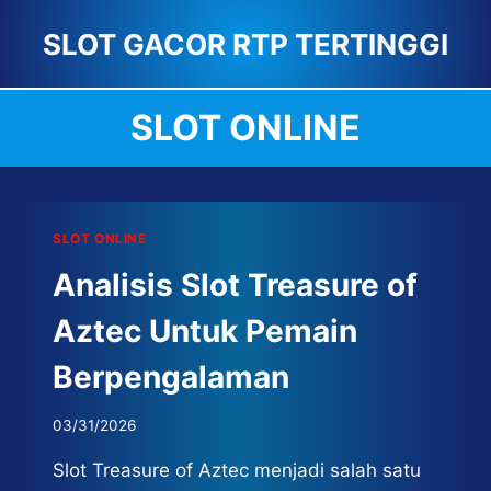
Skip
SLOT GACOR RTP TERTINGGI
to
content
SLOT ONLINE
SLOT ONLINE
Analisis Slot Treasure of
Aztec Untuk Pemain
Berpengalaman
03/31/2026
Slot Treasure of Aztec menjadi salah satu