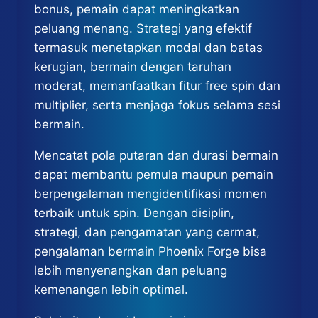
bonus, pemain dapat meningkatkan
peluang menang. Strategi yang efektif
termasuk menetapkan modal dan batas
kerugian, bermain dengan taruhan
moderat, memanfaatkan fitur free spin dan
multiplier, serta menjaga fokus selama sesi
bermain.
Mencatat pola putaran dan durasi bermain
dapat membantu pemula maupun pemain
berpengalaman mengidentifikasi momen
terbaik untuk spin. Dengan disiplin,
strategi, dan pengamatan yang cermat,
pengalaman bermain Phoenix Forge bisa
lebih menyenangkan dan peluang
kemenangan lebih optimal.