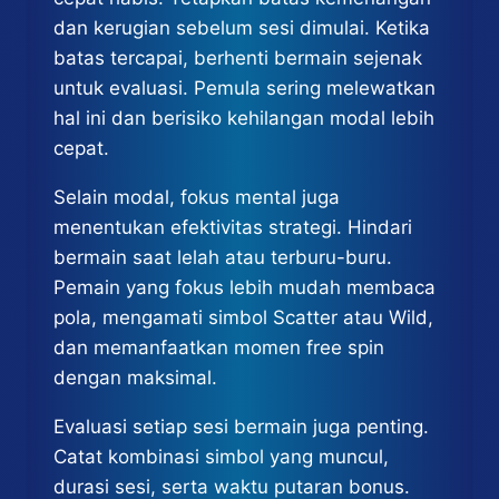
dan kerugian sebelum sesi dimulai. Ketika
batas tercapai, berhenti bermain sejenak
untuk evaluasi. Pemula sering melewatkan
hal ini dan berisiko kehilangan modal lebih
cepat.
Selain modal, fokus mental juga
menentukan efektivitas strategi. Hindari
bermain saat lelah atau terburu-buru.
Pemain yang fokus lebih mudah membaca
pola, mengamati simbol Scatter atau Wild,
dan memanfaatkan momen free spin
dengan maksimal.
Evaluasi setiap sesi bermain juga penting.
Catat kombinasi simbol yang muncul,
durasi sesi, serta waktu putaran bonus.