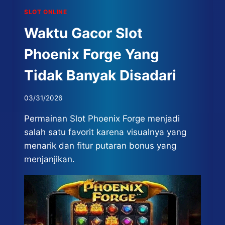
SLOT ONLINE
Waktu Gacor Slot
Phoenix Forge Yang
Tidak Banyak Disadari
03/31/2026
Permainan Slot Phoenix Forge menjadi
salah satu favorit karena visualnya yang
menarik dan fitur putaran bonus yang
menjanjikan.