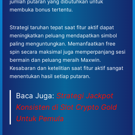
jumlah putaran yang dibutuhkan untuk
membuka bonus tertentu.
Strategi taruhan tepat saat fitur aktif dapat
meningkatkan peluang mendapatkan simbol
paling menguntungkan. Memanfaatkan free
spin secara maksimal juga memperpanjang sesi
bermain dan peluang meraih Maxwin.
Kesabaran dan ketelitian saat fitur aktif sangat
menentukan hasil setiap putaran.
Baca Juga:
Strategi Jackpot
Konsisten di Slot Crypto Gold
Untuk Pemula