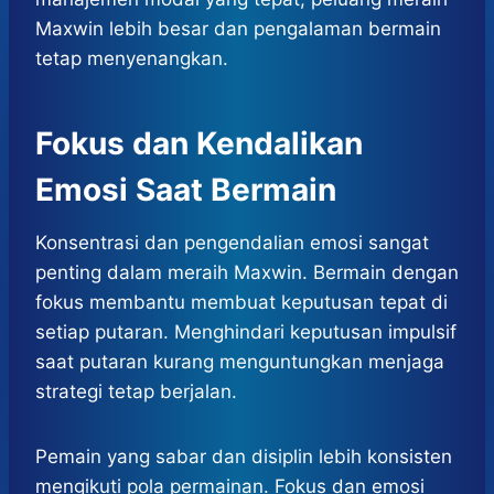
Maxwin lebih besar dan pengalaman bermain
tetap menyenangkan.
Fokus dan Kendalikan
Emosi Saat Bermain
Konsentrasi dan pengendalian emosi sangat
penting dalam meraih Maxwin. Bermain dengan
fokus membantu membuat keputusan tepat di
setiap putaran. Menghindari keputusan impulsif
saat putaran kurang menguntungkan menjaga
strategi tetap berjalan.
Pemain yang sabar dan disiplin lebih konsisten
mengikuti pola permainan. Fokus dan emosi