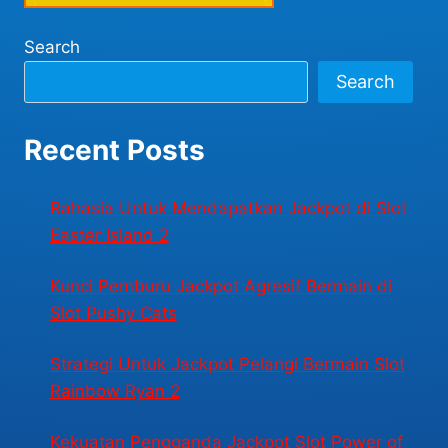
Search
Search
Recent Posts
Rahasia Untuk Mendapatkan Jackpot di Slot
Easter Island 2
Kunci Pemburu Jackpot Agresif Bermain di
Slot Pushy Cats
Strategi Untuk Jackpot Pelangi Bermain Slot
Rainbow Ryan 2
Kekuatan Pengganda Jackpot Slot Power of