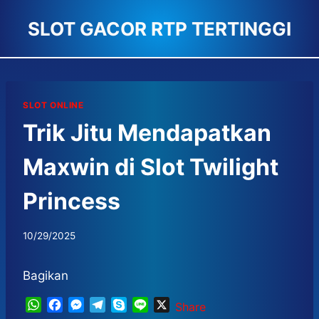
Skip
SLOT GACOR RTP TERTINGGI
to
content
SLOT ONLINE
Trik Jitu Mendapatkan
Maxwin di Slot Twilight
Princess
10/29/2025
Bagikan
W
F
M
T
S
L
X
Share