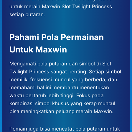
untuk meraih Maxwin Slot Twilight Princess
setiap putaran.
Pahami Pola Permainan
Untuk Maxwin
Mengamati pola putaran dan simbol di Slot
Twilight Princess sangat penting. Setiap simbol
memiliki frekuensi muncul yang berbeda, dan
memahami hal ini membantu menentukan
waktu bertaruh lebih tinggi. Fokus pada
kombinasi simbol khusus yang kerap muncul
bisa meningkatkan peluang meraih Maxwin.
Pemain juga bisa mencatat pola putaran untuk