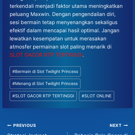
terkendali menjadi faktor utama meningkatkan
peluang Maxwin. Dengan pengendalian diri,
sesi bermain tetap menyenangkan sekaligus
efektif dalam mencapai hasil optimal. Jangan
lewatkan kesempatan untuk merasakan
atmosfer permainan slot paling menarik di
SLOT GACOR RTP TERTINGGI
.
Post
#
Bermain di Slot Twilight Princess
Tags:
#
Menang di Slot Twilight Princess
#
SLOT GACOR RTP TERTINGGI
#
SLOT ONLINE
Post
PREVIOUS
NEXT