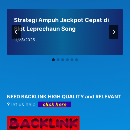
Strategi Ampuh Jackpot Cepat di
Slot Leprechaun Song
11/23/2025
NEED BACKLINK HIGH QUALITY and RELEVANT
?
let us help.
click here