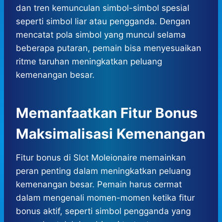
dan tren kemunculan simbol-simbol spesial
seperti simbol liar atau pengganda. Dengan
mencatat pola simbol yang muncul selama
beberapa putaran, pemain bisa menyesuaikan
ritme taruhan meningkatkan peluang
kemenangan besar.
Memanfaatkan Fitur Bonus
Maksimalisasi Kemenangan
Fitur bonus di Slot Moleionaire memainkan
peran penting dalam meningkatkan peluang
kemenangan besar. Pemain harus cermat
dalam mengenali momen-momen ketika fitur
bonus aktif, seperti simbol pengganda yang