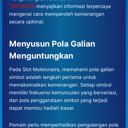
TERTINGGI
menyajikan informasi terpercaya
mengenai cara memperoleh kemenangan
secara optimal.
Menyusun Pola Galian
Menguntungkan
Pada Slot Moleionaire, memahami pola galian
simbol adalah langkah pertama untuk
memaksimalkan kemenangan. Setiap simbol
memiliki frekuensi kemunculan yang bervariasi,
dan pola penggandaan simbol yang terjadi
dapat memicu hadiah besar.
Pemain perlu memperhatikan pengulangan pola