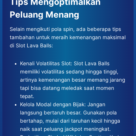
Tips Mengoptimalkan
Peluang Menang
Selain mengikuti pola spin, ada beberapa tips
tambahan untuk meraih kemenangan maksimal
di Slot Lava Balls:
Kenali Volatilitas Slot: Slot Lava Balls
memiliki volatilitas sedang hingga tinggi,
artinya kemenangan besar memang jarang
tapi bisa datang meledak saat momen
tepat.
Kelola Modal dengan Bijak: Jangan
langsung bertaruh besar. Gunakan pola
bertahap, mulai dari taruhan kecil hingga
naik saat peluang jackpot meningkat.