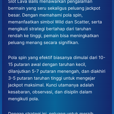
Slot Lava Balls menawarkan pengalaman
bermain yang seru sekaligus peluang jackpot
besar. Dengan memahami pola spin,
memanfaatkan simbol Wild dan Scatter, serta
mengikuti strategi bertahap dari taruhan
rendah ke tinggi, pemain bisa meningkatkan
peluang menang secara signifikan.
Pola spin yang efektif biasanya dimulai dari 10-
15 putaran awal dengan taruhan kecil,
dilanjutkan 5-7 putaran menengah, dan diakhiri
3-5 putaran taruhan tinggi untuk mengejar
jackpot maksimal. Kunci utamanya adalah
kesabaran, observasi, dan disiplin dalam
mengikuti pola.
Dengan strategi ini, peluang untuk meraih