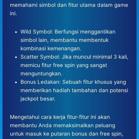
memahami simbol dan fitur utama dalam game
ini.
Wild Symbol: Berfungsi menggantikan
simbol lain, membantu membentuk
kombinasi kemenangan.
Scatter Symbol: Jika muncul minimal 3 kali,
memicu fitur free spin yang sangat
menguntungkan.
Bonus Ledakan: Sebuah fitur khusus yang
memberikan hadiah tambahan dan potensi
jackpot besar.
Mengetahui cara kerja fitur-fitur ini akan
membantu Anda memaksimalkan peluang
untuk masuk ke putaran bonus dan free spin,