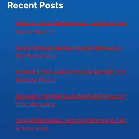
Recent Posts
Rahasia Untuk Mendapatkan Jackpot di Slot
Easter Island 2
Kunci Pemburu Jackpot Agresif Bermain di
Slot Pushy Cats
Strategi Untuk Jackpot Pelangi Bermain Slot
Rainbow Ryan 2
Kekuatan Pengganda Jackpot Slot Power of
Thor Megaways
Cara Memanaskan Jackpot Maksimal di Slot
Hot Hot Fruit