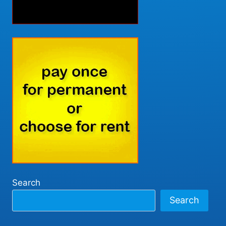
Search
Search