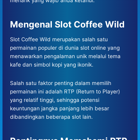
menarik yang wajib anda ketahui.
Mengenal Slot Coffee Wild
Slot Coffee Wild merupakan salah satu
permainan populer di dunia slot online yang
menawarkan pengalaman unik melalui tema
kafe dan simbol kopi yang ikonik.
Salah satu faktor penting dalam memilih
permainan ini adalah RTP (Return to Player)
yang relatif tinggi, sehingga potensi
keuntungan jangka panjang lebih besar
dibandingkan beberapa slot lain.