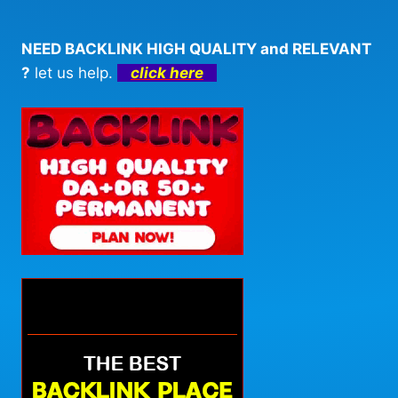
NEED BACKLINK HIGH QUALITY and RELEVANT
?
let us help.
click here