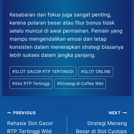
Kesabaran dan fokus juga sangat penting,
karena putaran besar atau fitur bonus tidak
selalu muncul di awal permainan. Pemain yang
mampu mengendalikan emosi dan tetap
konsisten dalam menerapkan strategi biasanya
lebih sukses dalam jangka panjang.
Post
#
SLOT GACOR RTP TERTINGGI
#
SLOT ONLINE
Tags:
#
Slot RTP Tertinggi
#
Strategi di Coffee Wild
Post
PREVIOUS
NEXT
Rahasia Slot Gacor
Strategi Menang
navigation
RTP Tertinggi Wild
Besar di Slot Cyclops