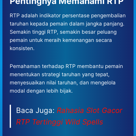
Pentingnya Memahami RTP
RTP adalah indikator persentase pengembalian
taruhan kepada pemain dalam jangka panjang.
Semakin tinggi RTP, semakin besar peluang
pemain untuk meraih kemenangan secara
konsisten.
Pemahaman terhadap RTP membantu pemain
menentukan strategi taruhan yang tepat,
menyesuaikan nilai taruhan, dan mengelola
modal dengan lebih bijak.
Baca Juga:
Rahasia Slot Gacor
RTP Tertinggi Wild Spells