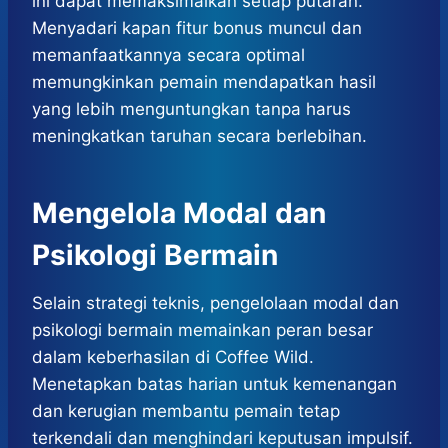
ini dapat memaksimalkan setiap putaran.
Menyadari kapan fitur bonus muncul dan
memanfaatkannya secara optimal
memungkinkan pemain mendapatkan hasil
yang lebih menguntungkan tanpa harus
meningkatkan taruhan secara berlebihan.
Mengelola Modal dan
Psikologi Bermain
Selain strategi teknis, pengelolaan modal dan
psikologi bermain memainkan peran besar
dalam keberhasilan di Coffee Wild.
Menetapkan batas harian untuk kemenangan
dan kerugian membantu pemain tetap
terkendali dan menghindari keputusan impulsif.