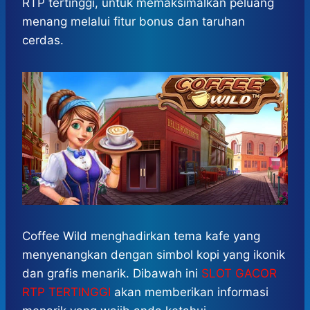
RTP tertinggi, untuk memaksimalkan peluang
s
b
e
g
e
menang melalui fitur bonus dan taruhan
A
o
n
r
cerdas.
p
o
g
a
p
k
e
m
r
Coffee Wild menghadirkan tema kafe yang
menyenangkan dengan simbol kopi yang ikonik
dan grafis menarik. Dibawah ini
SLOT GACOR
RTP TERTINGGI
akan memberikan informasi