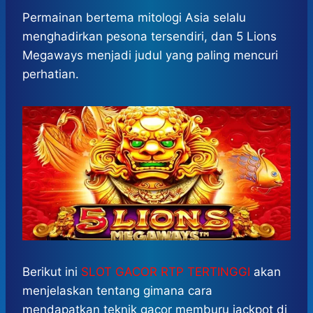
h
a
e
e
k
i
a
c
s
l
y
n
Permainan bertema mitologi Asia selalu
t
e
s
e
p
e
menghadirkan pesona tersendiri, dan 5 Lions
s
b
e
g
e
Megaways menjadi judul yang paling mencuri
A
o
n
r
perhatian.
p
o
g
a
p
k
e
m
r
Berikut ini
SLOT GACOR RTP TERTINGGI
akan
menjelaskan tentang gimana cara
mendapatkan teknik gacor memburu jackpot di