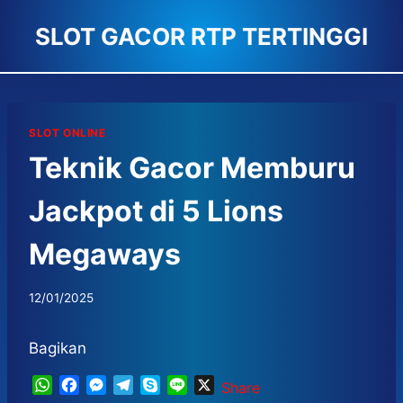
Skip
SLOT GACOR RTP TERTINGGI
to
content
SLOT ONLINE
Teknik Gacor Memburu
Jackpot di 5 Lions
Megaways
12/01/2025
Bagikan
W
F
M
T
S
L
X
Share