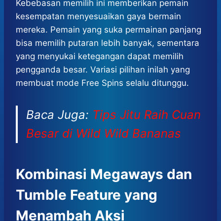
Kebebasan memilih ini memberikan pemain
kesempatan menyesuaikan gaya bermain
mereka. Pemain yang suka permainan panjang
bisa memilih putaran lebih banyak, sementara
yang menyukai ketegangan dapat memilih
pengganda besar. Variasi pilihan inilah yang
membuat mode Free Spins selalu ditunggu.
Baca Juga:
Tips Jitu Raih Cuan
Besar di Wild Wild Bananas
Kombinasi Megaways dan
Tumble Feature yang
Menambah Aksi