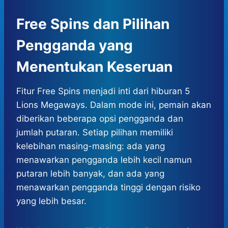
Free Spins dan Pilihan
Pengganda yang
Menentukan Keseruan
Fitur Free Spins menjadi inti dari hiburan 5
Lions Megaways. Dalam mode ini, pemain akan
diberikan beberapa opsi pengganda dan
jumlah putaran. Setiap pilihan memiliki
kelebihan masing-masing: ada yang
menawarkan pengganda lebih kecil namun
putaran lebih banyak, dan ada yang
menawarkan pengganda tinggi dengan risiko
yang lebih besar.