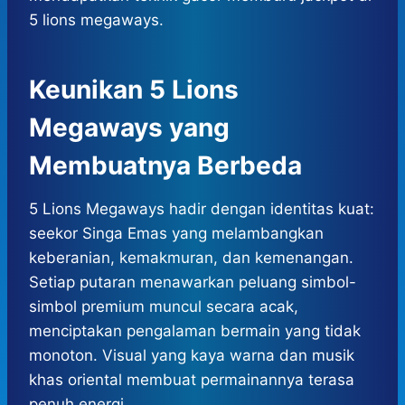
5 lions megaways.
Keunikan 5 Lions
Megaways yang
Membuatnya Berbeda
5 Lions Megaways hadir dengan identitas kuat:
seekor Singa Emas yang melambangkan
keberanian, kemakmuran, dan kemenangan.
Setiap putaran menawarkan peluang simbol-
simbol premium muncul secara acak,
menciptakan pengalaman bermain yang tidak
monoton. Visual yang kaya warna dan musik
khas oriental membuat permainannya terasa
penuh energi.