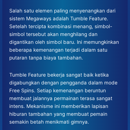
Salah satu elemen paling menyenangkan dari
sistem Megaways adalah Tumble Feature.
Setelah tercipta kombinasi menang, simbol-
simbol tersebut akan menghilang dan
digantikan oleh simbol baru. Ini memungkinkan
beberapa kemenangan terjadi dalam satu
putaran tanpa biaya tambahan.
Tumble Feature bekerja sangat baik ketika
digabungkan dengan pengganda dalam mode
Free Spins. Setiap kemenangan beruntun
membuat jalannya permainan terasa sangat
intens. Mekanisme ini memberikan lapisan
hiburan tambahan yang membuat pemain
semakin betah menikmati gimnya.