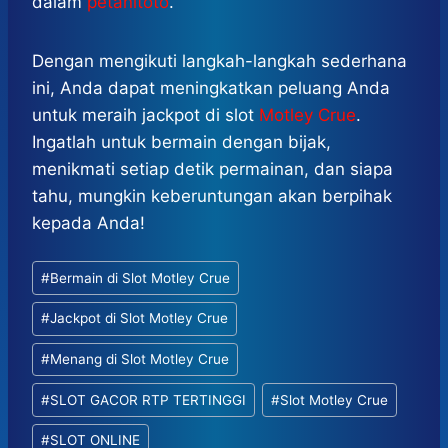
dalam
petanitoto
.
Dengan mengikuti langkah-langkah sederhana
ini, Anda dapat meningkatkan peluang Anda
untuk meraih jackpot di slot
Motley Crue
.
Ingatlah untuk bermain dengan bijak,
menikmati setiap detik permainan, dan siapa
tahu, mungkin keberuntungan akan berpihak
kepada Anda!
Post
#
Bermain di Slot Motley Crue
Tags:
#
Jackpot di Slot Motley Crue
#
Menang di Slot Motley Crue
#
SLOT GACOR RTP TERTINGGI
#
Slot Motley Crue
#
SLOT ONLINE