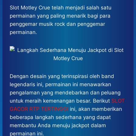
h
a
e
e
k
i
a
c
s
l
y
n
Slot Motley Crue telah menjadi salah satu
t
e
s
e
p
e
permainan yang paling menarik bagi para
s
b
e
g
e
penggemar musik rock dan penggemar
A
o
n
r
permainan.
p
o
g
a
p
k
e
m
r
Dengan desain yang terinspirasi oleh band
legendaris ini, permainan ini menawarkan
pengalaman yang mendebarkan dan peluang
untuk meraih kemenangan besar. Berikut
SLOT
GACOR RTP TERTINGGI
ini, akan memberikan
beberapa langkah sederhana yang dapat
membantu Anda menuju jackpot dalam
permainan ini.