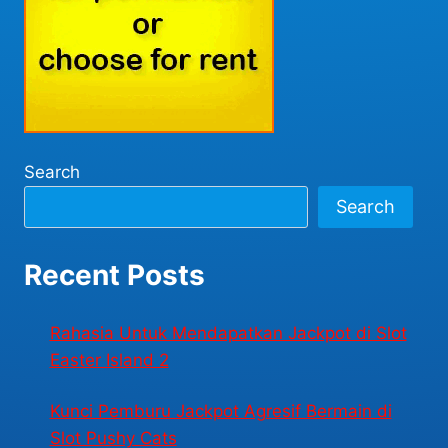
Search
Search
Recent Posts
Rahasia Untuk Mendapatkan Jackpot di Slot
Easter Island 2
Kunci Pemburu Jackpot Agresif Bermain di
Slot Pushy Cats