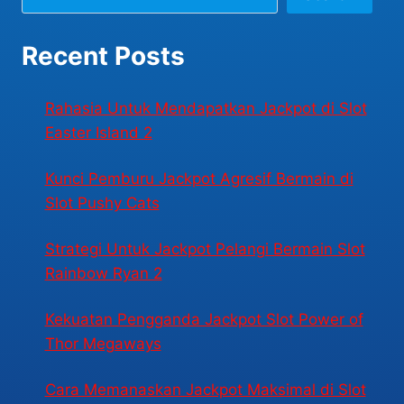
Recent Posts
Rahasia Untuk Mendapatkan Jackpot di Slot
Easter Island 2
Kunci Pemburu Jackpot Agresif Bermain di
Slot Pushy Cats
Strategi Untuk Jackpot Pelangi Bermain Slot
Rainbow Ryan 2
Kekuatan Pengganda Jackpot Slot Power of
Thor Megaways
Cara Memanaskan Jackpot Maksimal di Slot