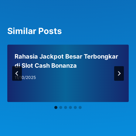
Similar Posts
Rahasia Jackpot Besar Terbongkar
di Slot Cash Bonanza
11/10/2025