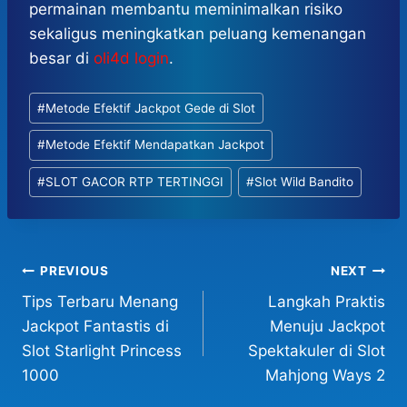
permainan membantu meminimalkan risiko
sekaligus meningkatkan peluang kemenangan
besar di
oli4d login
.
Post
#
Metode Efektif Jackpot Gede di Slot
Tags:
#
Metode Efektif Mendapatkan Jackpot
#
SLOT GACOR RTP TERTINGGI
#
Slot Wild Bandito
Post
PREVIOUS
NEXT
Tips Terbaru Menang
Langkah Praktis
navigation
Jackpot Fantastis di
Menuju Jackpot
Slot Starlight Princess
Spektakuler di Slot
1000
Mahjong Ways 2