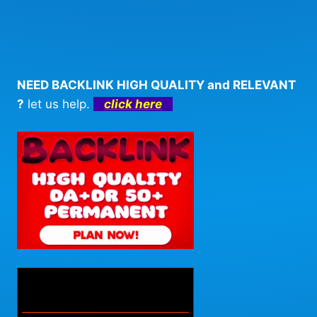
NEED BACKLINK HIGH QUALITY and RELEVANT
?
let us help.
click here