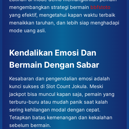
mengembangkan strategi bermain
bbfstoto
yang efektif, mengetahui kapan waktu terbaik
menaikkan taruhan, dan lebih siap menghadapi
mode uang asli.
Kendalikan Emosi Dan
Bermain Dengan Sabar
Kesabaran dan pengendalian emosi adalah
kunci sukses di Slot Count Jokula. Meski
jackpot bisa muncul kapan saja, pemain yang
terburu-buru atau mudah panik saat kalah
sering kehilangan modal dengan cepat.
Tetapkan batas kemenangan dan kekalahan
sebelum bermain.