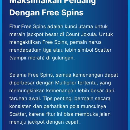
Maksimalkan Peluang
Dengan Free Spins
Fitur Free Spins adalah kunci utama untuk
meraih jackpot besar di Count Jokula. Untuk
mengaktifkan Free Spins, pemain harus
mendapatkan tiga atau lebih simbol Scatter
(vampir merah) di gulungan.
Selama Free Spins, semua kemenangan dapat
diperbesar dengan Multiplier tertentu, yang
memungkinkan kemenangan lebih besar dari
taruhan awal. Tips penting: bermain secara
konsisten dan perhatikan pola munculnya
Scatter, karena fitur ini bisa membuka jalan
menuju jackpot dengan cepat.