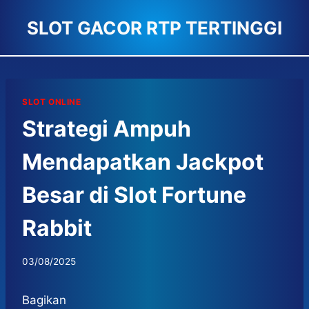
Skip
SLOT GACOR RTP TERTINGGI
to
content
SLOT ONLINE
Strategi Ampuh
Mendapatkan Jackpot
Besar di Slot Fortune
Rabbit
03/08/2025
Bagikan