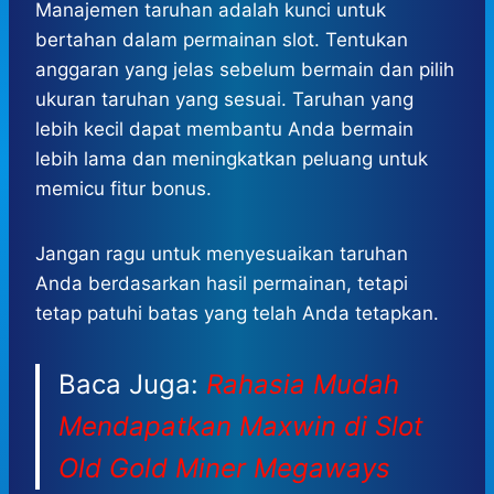
Manajemen taruhan adalah kunci untuk
bertahan dalam permainan slot. Tentukan
anggaran yang jelas sebelum bermain dan pilih
ukuran taruhan yang sesuai. Taruhan yang
lebih kecil dapat membantu Anda bermain
lebih lama dan meningkatkan peluang untuk
memicu fitur bonus.
Jangan ragu untuk menyesuaikan taruhan
Anda berdasarkan hasil permainan, tetapi
tetap patuhi batas yang telah Anda tetapkan.
Baca Juga:
Rahasia Mudah
Mendapatkan Maxwin di Slot
Old Gold Miner Megaways