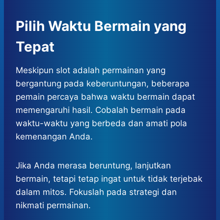
Pilih Waktu Bermain yang
Tepat
Meskipun slot adalah permainan yang
bergantung pada keberuntungan, beberapa
pemain percaya bahwa waktu bermain dapat
memengaruhi hasil. Cobalah bermain pada
waktu-waktu yang berbeda dan amati pola
kemenangan Anda.
Jika Anda merasa beruntung, lanjutkan
bermain, tetapi tetap ingat untuk tidak terjebak
dalam mitos. Fokuslah pada strategi dan
nikmati permainan.