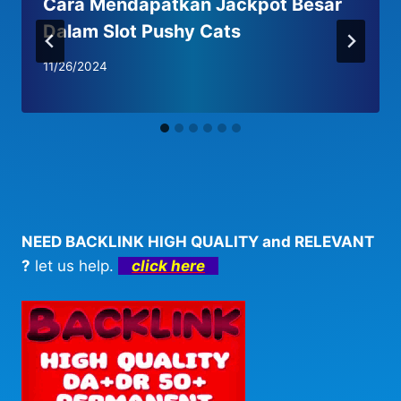
Cara Mendapatkan Jackpot Besar
Dalam Slot Pushy Cats
11/26/2024
NEED BACKLINK HIGH QUALITY and RELEVANT
?
let us help.
click here