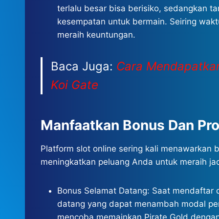
terlalu besar bisa berisiko, sedangkan 
kesempatan untuk bermain. Seiring wakt
meraih keuntungan.
Baca Juga:
Cara Mendapatkan
Koi Gate
Manfaatkan Bonus Dan Pr
Platform slot online sering kali menawarkan
meningkatkan peluang Anda untuk meraih jack
Bonus Selamat Datang: Saat mendaftar d
datang yang dapat menambah modal per
mencoba memainkan Pirate Gold dengan 