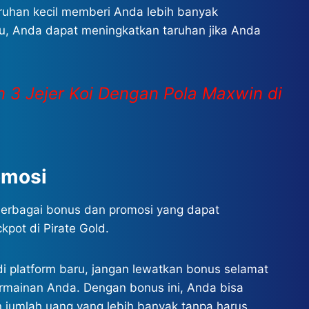
taruhan kecil memberi Anda lebih banyak
u, Anda dapat meningkatkan taruhan jika Anda
 3 Jejer Koi Dengan Pola Maxwin di
omosi
 berbagai bonus dan promosi yang dapat
pot di Pirate Gold.
i platform baru, jangan lewatkan bonus selamat
mainan Anda. Dengan bonus ini, Anda bisa
jumlah uang yang lebih banyak tanpa harus