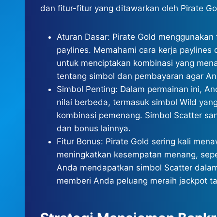
dan fitur-fitur yang ditawarkan oleh Pirate Go
Aturan Dasar: Pirate Gold menggunakan
paylines. Memahami cara kerja paylines
untuk menciptakan kombinasi yang mena
tentang simbol dan pembayaran agar And
Simbol Penting: Dalam permainan ini, A
nilai berbeda, termasuk simbol Wild ya
kombinasi pemenang. Simbol Scatter san
dan bonus lainnya.
Fitur Bonus: Pirate Gold sering kali me
meningkatkan kesempatan menang, seperti
Anda mendapatkan simbol Scatter dalam j
memberi Anda peluang meraih jackpot t