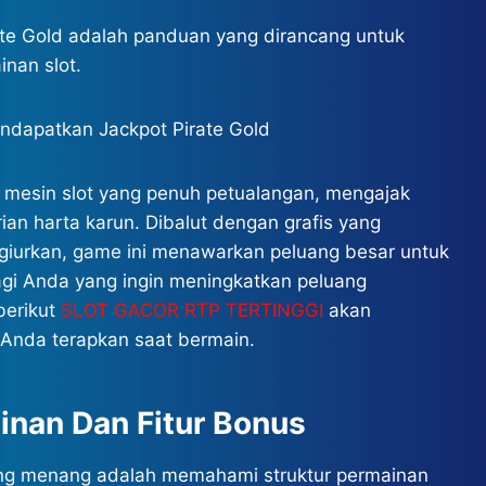
te Gold adalah panduan yang dirancang untuk
nan slot.
n mesin slot yang penuh petualangan, mengajak
an harta karun. Dibalut dengan grafis yang
giurkan, game ini menawarkan peluang besar untuk
i Anda yang ingin meningkatkan peluang
berikut
SLOT GACOR RTP TERTINGGI
akan
Anda terapkan saat bermain.
nan Dan Fitur Bonus
ng menang adalah memahami struktur permainan