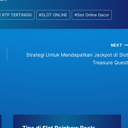
 RTP TERTINGGI
#
SLOT ONLINE
#
Slot Online Gacor
NEXT
Strategi Untuk Mendapatkan Jackpot di Slot
Treasure Quest