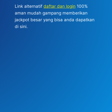
Link alternatif
daftar dan login
100%
aman mudah gampang memberikan
jackpot besar yang bisa anda dapatkan
di sini.