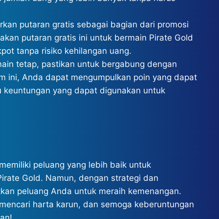
kan putaran gratis sebagai bagian dari promosi
kan putaran gratis ini untuk bermain Pirate Gold
pot tanpa risiko kehilangan uang.
main tetap, pastikan untuk bergabung dengan
ram ini, Anda dapat mengumpulkan poin yang dapat
 keuntungan yang dapat digunakan untuk
memiliki peluang yang lebih baik untuk
irate Gold.​ Namun, dengan strategi dan
tkan peluang Anda untuk meraih kemenangan.
 mencari harta karun, dan semoga keberuntungan
an!