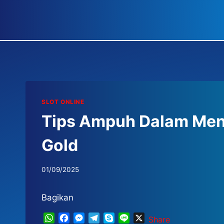
Skip
to
content
SLOT ONLINE
Tips Ampuh Dalam Men
Gold
01/09/2025
Bagikan
W
F
M
T
S
L
X
Share