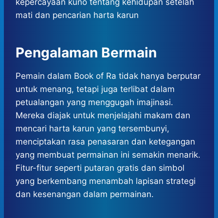
kepercayaan kuno tentang kehidupan setelah
mati dan pencarian harta karun
Pengalaman Bermain
Pemain dalam Book of Ra tidak hanya berputar
untuk menang, tetapi juga terlibat dalam
petualangan yang menggugah imajinasi.
Mereka diajak untuk menjelajahi makam dan
mencari harta karun yang tersembunyi,
menciptakan rasa penasaran dan ketegangan
yang membuat permainan ini semakin menarik.
Fitur-fitur seperti putaran gratis dan simbol
yang berkembang menambah lapisan strategi
dan kesenangan dalam permainan.