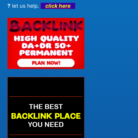
?
let us help.
click here