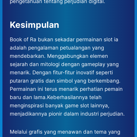
pengetahuan tentang perjudian digital.
Kesimpulan
Book of Ra bukan sekadar permainan slot ia
adalah pengalaman petualangan yang
mendebarkan. Menggabungkan elemen
sejarah dan mitologi dengan gameplay yang
menarik. Dengan fitur-fitur inovatif seperti
putaran gratis dan simbol yang berkembang.
Permainan ini terus menarik perhatian pemain
baru dan lama.Keberhasilannya telah
menginspirasi banyak game slot lainnya,
menjadikannya pionir dalam industri perjudian.
Melalui grafis yang menawan dan tema yang