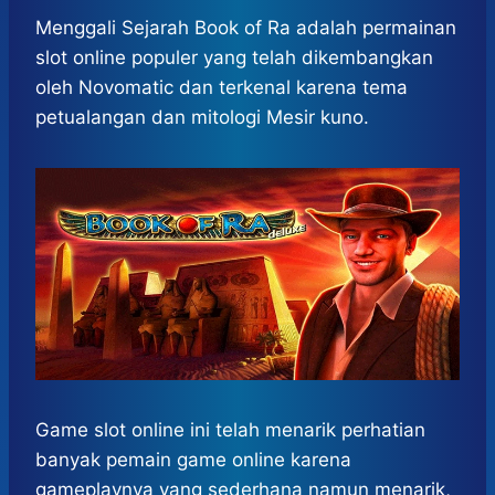
h
a
e
e
k
i
a
c
s
l
y
n
Menggali Sejarah Book of Ra adalah permainan
t
e
s
e
p
e
slot online populer yang telah dikembangkan
s
b
e
g
e
oleh Novomatic dan terkenal karena tema
A
o
n
r
petualangan dan mitologi Mesir kuno.
p
o
g
a
p
k
e
m
r
Game slot online ini telah menarik perhatian
banyak pemain game online karena
gameplaynya yang sederhana namun menarik,