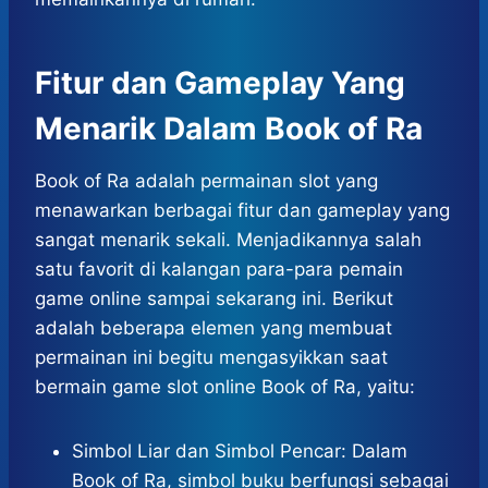
Fitur dan Gameplay Yang
Menarik Dalam Book of Ra
Book of Ra adalah permainan slot yang
menawarkan berbagai fitur dan gameplay yang
sangat menarik sekali. Menjadikannya salah
satu favorit di kalangan para-para pemain
game online sampai sekarang ini. Berikut
adalah beberapa elemen yang membuat
permainan ini begitu mengasyikkan saat
bermain game slot online Book of Ra, yaitu:
Simbol Liar dan Simbol Pencar: Dalam
Book of Ra, simbol buku berfungsi sebagai