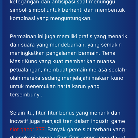
ketegangan dan antisipasi saat menunggu
simbol-simbol untuk berhenti dan membentuk
kombinasi yang menguntungkan.
Permainan ini juga memiliki grafis yang menarik
dan suara yang mendebarkan, yang semakin
meningkatkan pengalaman bermain. Tema
Mesir Kuno yang kuat memberikan nuansa
petualangan, membuat pemain merasa seolah-
olah mereka sedang menjelajahi makam kuno
untuk menemukan harta karun yang
tersembunyi.
Selain itu, fitur-fitur bonus yang menarik dan
inovatif juga menjadi tren dalam industri game
slot gacor 777
. Banyak game slot terbaru yang
dilengkapi dengan fitur-fitur bonus yang dapat