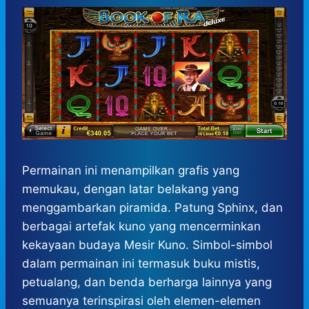
Permainan ini menampilkan grafis yang
memukau, dengan latar belakang yang
menggambarkan piramida. Patung Sphinx, dan
berbagai artefak kuno yang mencerminkan
kekayaan budaya Mesir Kuno. Simbol-simbol
dalam permainan ini termasuk buku mistis,
petualang, dan benda berharga lainnya yang
semuanya terinspirasi oleh elemen-elemen