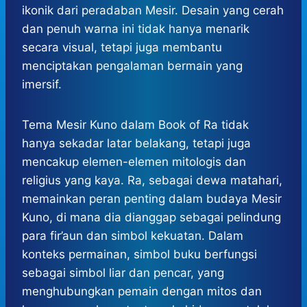
ikonik dari peradaban Mesir. Desain yang cerah
dan penuh warna ini tidak hanya menarik
secara visual, tetapi juga membantu
menciptakan pengalaman bermain yang
imersif.
Tema Mesir Kuno dalam Book of Ra tidak
hanya sekadar latar belakang, tetapi juga
mencakup elemen-elemen mitologis dan
religius yang kaya. Ra, sebagai dewa matahari,
memainkan peran penting dalam budaya Mesir
Kuno, di mana dia dianggap sebagai pelindung
para fir’aun dan simbol kekuatan. Dalam
konteks permainan, simbol buku berfungsi
sebagai simbol liar dan pencar, yang
menghubungkan pemain dengan mitos dan