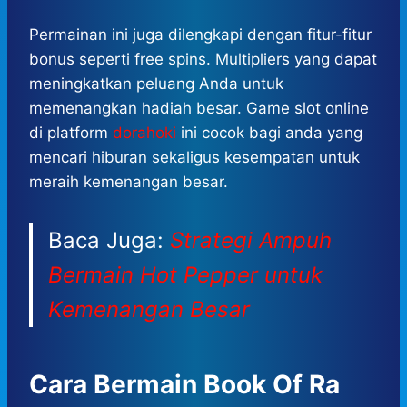
Permainan ini juga dilengkapi dengan fitur-fitur
bonus seperti free spins. Multipliers yang dapat
meningkatkan peluang Anda untuk
memenangkan hadiah besar. Game slot online
di platform
dorahoki
ini cocok bagi anda yang
mencari hiburan sekaligus kesempatan untuk
meraih kemenangan besar.
Baca Juga:
Strategi Ampuh
Bermain Hot Pepper untuk
Kemenangan Besar
Cara Bermain Book Of Ra