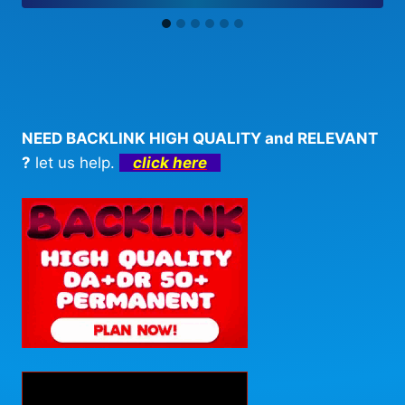
NEED BACKLINK HIGH QUALITY and RELEVANT
?
let us help.
click here