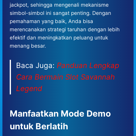
jackpot, sehingga mengenali mekanisme
simbol-simbol ini sangat penting. Dengan
pemahaman yang baik, Anda bisa
merencanakan strategi taruhan dengan lebih
efektif dan meningkatkan peluang untuk
menang besar.
Baca Juga:
Panduan Lengkap
Cara Bermain Slot Savannah
Legend
Manfaatkan Mode Demo
untuk Berlatih