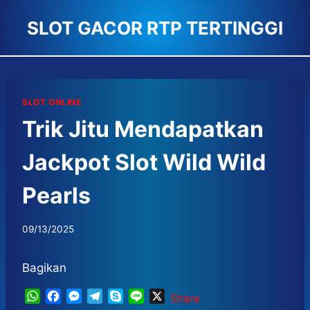
Skip
SLOT GACOR RTP TERTINGGI
to
content
SLOT ONLINE
Trik Jitu Mendapatkan
Jackpot Slot Wild Wild
Pearls
09/13/2025
Bagikan
W
F
M
T
S
L
X
Share