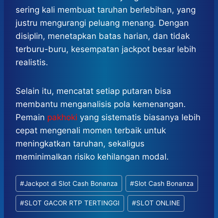
sering kali membuat taruhan berlebihan, yang
justru mengurangi peluang menang. Dengan
disiplin, menetapkan batas harian, dan tidak
terburu-buru, kesempatan jackpot besar lebih
realistis.
Selain itu, mencatat setiap putaran bisa
membantu menganalisis pola kemenangan.
Pemain
pakhoki
yang sistematis biasanya lebih
cepat mengenali momen terbaik untuk
meningkatkan taruhan, sekaligus
meminimalkan risiko kehilangan modal.
Post
#
Jackpot di Slot Cash Bonanza
#
Slot Cash Bonanza
Tags:
#
SLOT GACOR RTP TERTINGGI
#
SLOT ONLINE