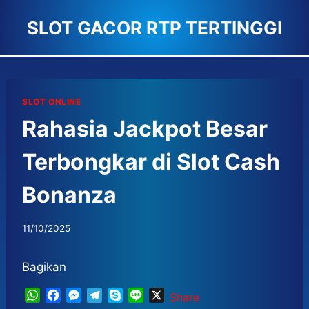
Skip
SLOT GACOR RTP TERTINGGI
to
content
SLOT ONLINE
Rahasia Jackpot Besar
Terbongkar di Slot Cash
Bonanza
11/10/2025
Bagikan
W
F
M
T
S
L
X
Share