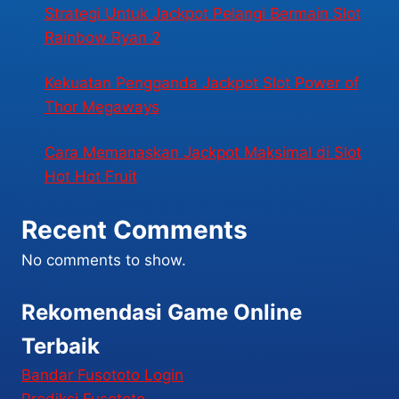
Strategi Untuk Jackpot Pelangi Bermain Slot
Rainbow Ryan 2
Kekuatan Pengganda Jackpot Slot Power of
Thor Megaways
Cara Memanaskan Jackpot Maksimal di Slot
Hot Hot Fruit
Recent Comments
No comments to show.
Rekomendasi Game Online
Terbaik
Bandar Fusototo Login
Prediksi Fusototo