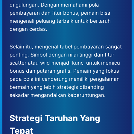
di gulungan. Dengan memahami pola
pembayaran dan fitur bonus, pemain bisa
mengenali peluang terbaik untuk bertaruh
dengan cerdas.
Selain itu, mengenal tabel pembayaran sangat
penting. Simbol dengan nilai tinggi dan fitur
scatter atau wild menjadi kunci untuk memicu
bonus dan putaran gratis. Pemain yang fokus
pada pola ini cenderung memiliki pengalaman
bermain yang lebih strategis dibanding
sekadar mengandalkan keberuntungan.
Strategi Taruhan Yang
Tepat