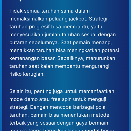
Tidak semua taruhan sama dalam
memaksimalkan peluang jackpot. Strategi
taruhan progresif bisa membantu, yaitu
menyesuaikan jumlah taruhan sesuai dengan
putaran sebelumnya. Saat pemain menang,
menaikkan taruhan bisa meningkatkan potensi
kemenangan besar. Sebaliknya, menurunkan
taruhan saat kalah membantu mengurangi
risiko kerugian.
Selain itu, penting juga untuk memanfaatkan
mode demo atau free spin untuk menguji
strategi. Dengan mencoba berbagai pola
taruhan, pemain bisa menentukan metode
terbaik yang sesuai dengan gaya bermain
mereka tanpa harus kehilangan modal besar.