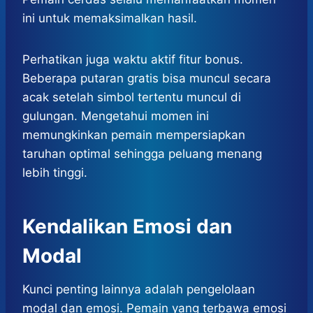
ini untuk memaksimalkan hasil.
Perhatikan juga waktu aktif fitur bonus.
Beberapa putaran gratis bisa muncul secara
acak setelah simbol tertentu muncul di
gulungan. Mengetahui momen ini
memungkinkan pemain mempersiapkan
taruhan optimal sehingga peluang menang
lebih tinggi.
Kendalikan Emosi dan
Modal
Kunci penting lainnya adalah pengelolaan
modal dan emosi. Pemain yang terbawa emosi