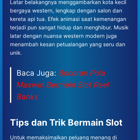
Latar belakangnya menggambarkan kota kecil
bergaya western, lengkap dengan salon dan
kereta api tua. Efek animasi saat kemenangan
terjadi pun sangat hidup dan menghibur. Musik
latar dengan nuansa western modern juga
menambah kesan petualangan yang seru dan
unik.
Baca Juga:
Bocoran Pola
Maxwin Bermain Slot Reel
Banks
Tips dan Trik Bermain Slot
Untuk memaksimalkan peluang menang di