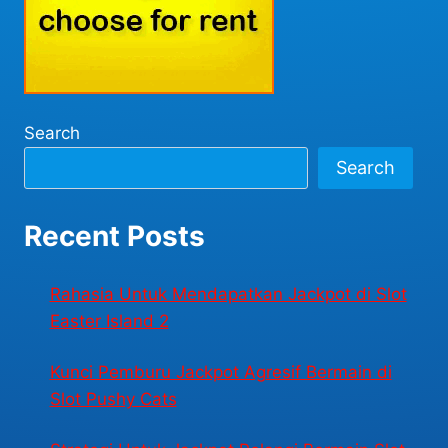
Search
Search
Recent Posts
Rahasia Untuk Mendapatkan Jackpot di Slot
Easter Island 2
Kunci Pemburu Jackpot Agresif Bermain di
Slot Pushy Cats