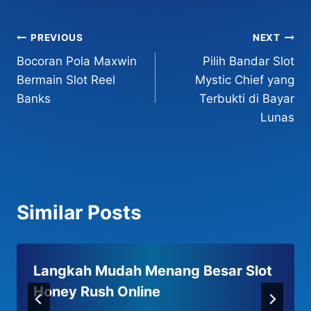
Post
PREVIOUS
NEXT
Bocoran Pola Maxwin
Pilih Bandar Slot
navigation
Bermain Slot Reel
Mystic Chief yang
Banks
Terbukti di Bayar
Lunas
Similar Posts
Langkah Mudah Menang Besar Slot
Honey Rush Online