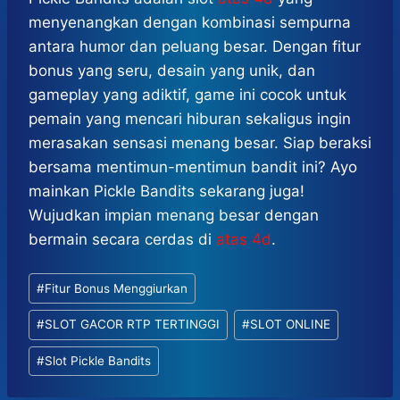
menyenangkan dengan kombinasi sempurna
antara humor dan peluang besar. Dengan fitur
bonus yang seru, desain yang unik, dan
gameplay yang adiktif, game ini cocok untuk
pemain yang mencari hiburan sekaligus ingin
merasakan sensasi menang besar. Siap beraksi
bersama mentimun-mentimun bandit ini? Ayo
mainkan Pickle Bandits sekarang juga!
Wujudkan impian menang besar dengan
bermain secara cerdas di
atas 4d
.
Post
#
Fitur Bonus Menggiurkan
Tags:
#
SLOT GACOR RTP TERTINGGI
#
SLOT ONLINE
#
Slot Pickle Bandits