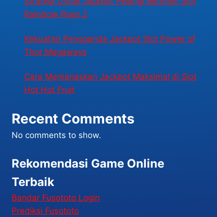
Strategi Untuk Jackpot Pelangi Bermain Slot
Rainbow Ryan 2
Kekuatan Pengganda Jackpot Slot Power of
Thor Megaways
Cara Memanaskan Jackpot Maksimal di Slot
Hot Hot Fruit
Recent Comments
No comments to show.
Rekomendasi Game Online
Terbaik
Bandar Fusototo Login
Prediksi Fusototo