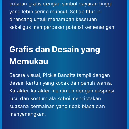
putaran gratis dengan simbol bayaran tinggi
yang lebih sering muncul. Setiap fitur ini
dirancang untuk menambah keseruan
sekaligus memperbesar potensi kemenangan.
Grafis dan Desain yang
Memukau
Secara visual, Pickle Bandits tampil dengan
desain kartun yang kocak dan penuh warna.
Karakter-karakter mentimun dengan ekspresi
lucu dan kostum ala koboi menciptakan
suasana permainan yang tidak biasa dan
menyenangkan.