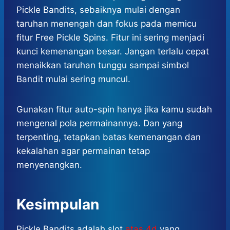
Pickle Bandits, sebaiknya mulai dengan
taruhan menengah dan fokus pada memicu
fitur Free Pickle Spins. Fitur ini sering menjadi
kunci kemenangan besar. Jangan terlalu cepat
menaikkan taruhan tunggu sampai simbol
Bandit mulai sering muncul.
Gunakan fitur auto-spin hanya jika kamu sudah
mengenal pola permainannya. Dan yang
terpenting, tetapkan batas kemenangan dan
kekalahan agar permainan tetap
menyenangkan.
Kesimpulan
Pickle Bandits adalah slot
atas 4d
yang