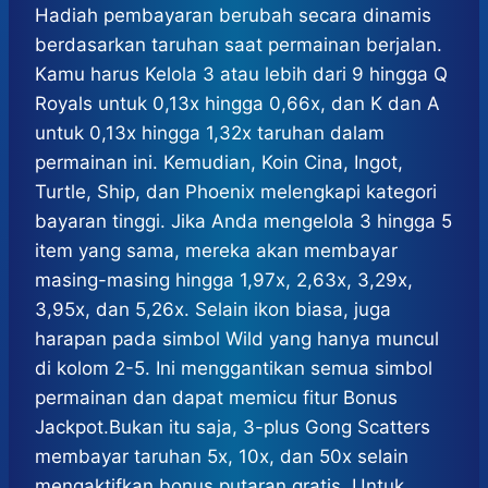
Hadiah pembayaran berubah secara dinamis
berdasarkan taruhan saat permainan berjalan.
Kamu harus Kelola 3 atau lebih dari 9 hingga Q
Royals untuk 0,13x hingga 0,66x, dan K dan A
untuk 0,13x hingga 1,32x taruhan dalam
permainan ini. Kemudian, Koin Cina, Ingot,
Turtle, Ship, dan Phoenix melengkapi kategori
bayaran tinggi. Jika Anda mengelola 3 hingga 5
item yang sama, mereka akan membayar
masing-masing hingga 1,97x, 2,63x, 3,29x,
3,95x, dan 5,26x. Selain ikon biasa, juga
harapan pada simbol Wild yang hanya muncul
di kolom 2-5. Ini menggantikan semua simbol
permainan dan dapat memicu fitur Bonus
Jackpot.Bukan itu saja, 3-plus Gong Scatters
membayar taruhan 5x, 10x, dan 50x selain
mengaktifkan bonus putaran gratis. Untuk