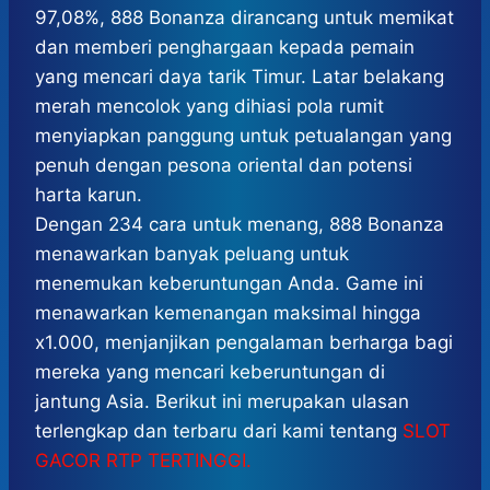
97,08%, 888 Bonanza dirancang untuk memikat
dan memberi penghargaan kepada pemain
yang mencari daya tarik Timur. Latar belakang
merah mencolok yang dihiasi pola rumit
menyiapkan panggung untuk petualangan yang
penuh dengan pesona oriental dan potensi
harta karun.
Dengan 234 cara untuk menang, 888 Bonanza
menawarkan banyak peluang untuk
menemukan keberuntungan Anda. Game ini
menawarkan kemenangan maksimal hingga
x1.000, menjanjikan pengalaman berharga bagi
mereka yang mencari keberuntungan di
jantung Asia. Berikut ini merupakan ulasan
terlengkap dan terbaru dari kami tentang
SLOT
GACOR RTP TERTINGGI.