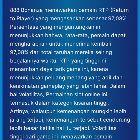
888 Bonanza menawarkan pemain RTP (Return
to Player) yang mengesankan sebesar 97,08%.
Persentase yang menguntungkan ini
menunjukkan bahwa, rata-rata, pemain dapat
mengharapkan untuk menerima kembali
97,08% dari total taruhan mereka seiring
berjalannya waktu. RTP yang tinggi ini
menambah daya tarik game ini, karena
menunjukkan peluang menang yang adil dan
kenikmatan gameplay yang lebih lama. Dalam
hal volatilitas, Permainan slot online ini
termasuk dalam kategori kisaran tinggi.
Artinya, walaupun kemenangan mungkin lebih
jarang terjadi, kemenangan tersebut cenderung
lebih besar ketika hal itu terjadi. Volatilitas
tinggi dari game ini menawarkan pemain