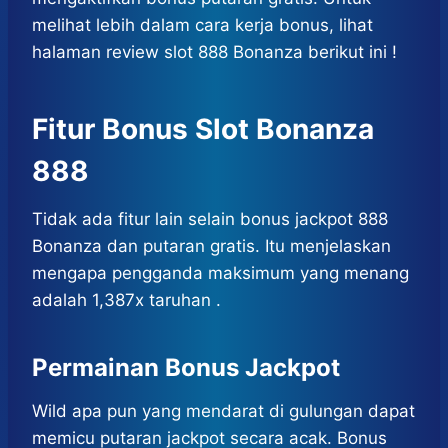
melihat lebih dalam cara kerja bonus, lihat
halaman review slot 888 Bonanza berikut ini !
Fitur Bonus Slot Bonanza
888
Tidak ada fitur lain selain bonus jackpot 888
Bonanza dan putaran gratis. Itu menjelaskan
mengapa pengganda maksimum yang menang
adalah 1,387x taruhan .
Permainan Bonus Jackpot
Wild apa pun yang mendarat di gulungan dapat
memicu putaran jackpot secara acak. Bonus