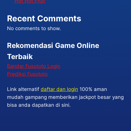
Hot Hot Fruit
Recent Comments
No comments to show.
Rekomendasi Game Online
Terbaik
Bandar Fusototo Login
Prediksi Fusototo
Link alternatif
daftar dan login
100% aman
mudah gampang memberikan jackpot besar yang
bisa anda dapatkan di sini.