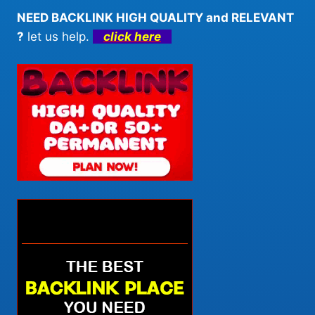
NEED BACKLINK HIGH QUALITY and RELEVANT
?
let us help.
click here