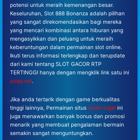
potensi untuk meraih kemenangan besar.
Keseluruhan, Slot 888 Bonanza adalah pilihan
yang sangat direkomendasikan bagi mereka
yang mencari kombinasi antara hiburan yang
mengasyikkan dan peluang untuk meraih
keberuntungan dalam permainan slot online.
Ikuti terus informasi terlengkap dan terupdate
dari kami tentang SLOT GACOR RTP
TERTINGGI hanya dengan mengklik link satu ini
azqq.net
.
Jika anda tertarik dengan game berkualitas
tinggi lainnya, Permainan situs
avian togel
ini
juga menawarkan banyak bonus dan promosi
menarik yang membuat pengalaman bermain
semakin sangat menguntungkan.