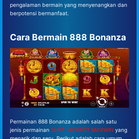
pengalaman bermain yang menyenangkan dan
berpotensi bermanfaat.
Cara Bermain 888 Bonanza
Permainan 888 Bonanza adalah salah satu
jenis permainan
SLOT JACKPOT MAXWIN
yang
menarik dan seru. Berikut adalah cara umum