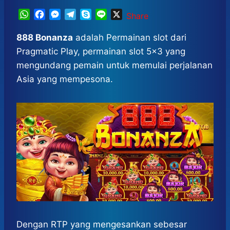
W
F
M
T
S
L
X
Share
h
a
e
e
k
i
a
c
s
l
y
n
888 Bonanza
adalah Permainan slot dari
t
e
s
e
p
e
Pragmatic Play, permainan slot 5×3 yang
s
b
e
g
e
mengundang pemain untuk memulai perjalanan
A
o
n
r
Asia yang mempesona.
p
o
g
a
p
k
e
m
r
Dengan RTP yang mengesankan sebesar