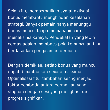
Selain itu, memperhatikan syarat aktivasi
bonus membantu menghindari kesalahan
strategi. Banyak pemain hanya menunggu
bonus muncul tanpa memahami cara
memaksimalkannya. Pendekatan yang lebih
cerdas adalah membaca pola kemunculan fitur
berdasarkan pengalaman bermain.
Dengan demikian, setiap bonus yang muncul
dapat dimanfaatkan secara maksimal.
Optimalisasi fitur tambahan sering menjadi
faktor pembeda antara permainan yang
stagnan dengan sesi yang menghasilkan
progres signifikan.