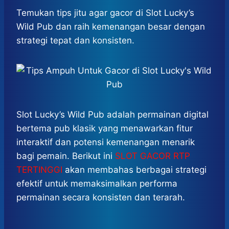
h
a
e
e
k
i
a
c
s
l
y
n
Temukan tips jitu agar gacor di Slot Lucky’s
t
e
s
e
p
e
Wild Pub dan raih kemenangan besar dengan
s
b
e
g
e
strategi tepat dan konsisten.
A
o
n
r
p
o
g
a
p
k
e
m
r
Slot Lucky’s Wild Pub adalah permainan digital
bertema pub klasik yang menawarkan fitur
interaktif dan potensi kemenangan menarik
bagi pemain. Berikut ini
SLOT GACOR RTP
TERTINGGI
akan membahas berbagai strategi
efektif untuk memaksimalkan performa
permainan secara konsisten dan terarah.