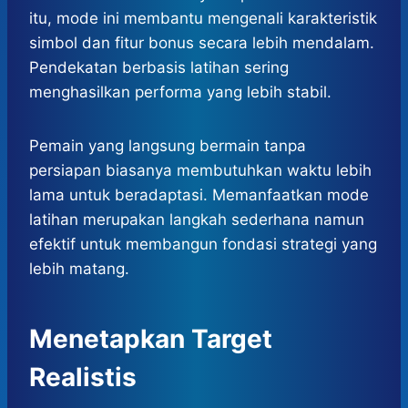
itu, mode ini membantu mengenali karakteristik
simbol dan fitur bonus secara lebih mendalam.
Pendekatan berbasis latihan sering
menghasilkan performa yang lebih stabil.
Pemain yang langsung bermain tanpa
persiapan biasanya membutuhkan waktu lebih
lama untuk beradaptasi. Memanfaatkan mode
latihan merupakan langkah sederhana namun
efektif untuk membangun fondasi strategi yang
lebih matang.
Menetapkan Target
Realistis