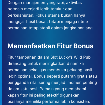
Dengan manajemen yang rapi, aktivitas
bermain menjadi lebih terukur dan
berkelanjutan. Fokus utama bukan hanya
mengejar hasil besar, tetapi menjaga ritme
permainan tetap stabil dalam jangka panjang.
Memanfaatkan Fitur Bonus
Fitur tambahan dalam Slot Lucky’s Wild Pub
dirancang untuk meningkatkan dinamika
permainan sekaligus membuka peluang hasil
lebih optimal. Bonus seperti putaran gratis atau
pengganda nilai sering menjadi momen penting
dalam satu sesi. Pemain yang memahami
kapan fitur ini paling efektif digunakan
biasanya memiliki performa lebih konsisten.