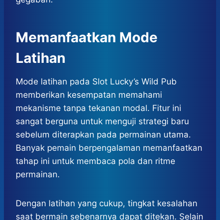
Memanfaatkan Mode
Latihan
Mode latihan pada Slot Lucky’s Wild Pub
memberikan kesempatan memahami
mekanisme tanpa tekanan modal. Fitur ini
sangat berguna untuk menguji strategi baru
sebelum diterapkan pada permainan utama.
Banyak pemain berpengalaman memanfaatkan
tahap ini untuk membaca pola dan ritme
permainan.
Dengan latihan yang cukup, tingkat kesalahan
saat bermain sebenarnya dapat ditekan. Selain