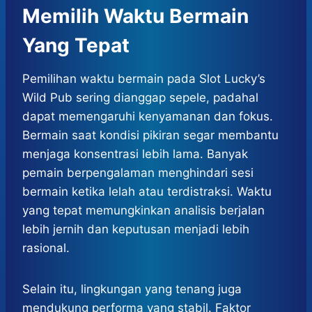
Memilih Waktu Bermain
Yang Tepat
Pemilihan waktu bermain pada Slot Lucky’s
Wild Pub sering dianggap sepele, padahal
dapat memengaruhi kenyamanan dan fokus.
Bermain saat kondisi pikiran segar membantu
menjaga konsentrasi lebih lama. Banyak
pemain berpengalaman menghindari sesi
bermain ketika lelah atau terdistraksi. Waktu
yang tepat memungkinkan analisis berjalan
lebih jernih dan keputusan menjadi lebih
rasional.
Selain itu, lingkungan yang tenang juga
mendukung performa yang stabil. Faktor