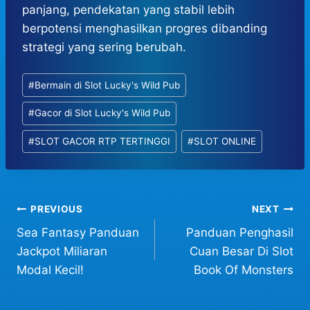
panjang, pendekatan yang stabil lebih
berpotensi menghasilkan progres dibanding
strategi yang sering berubah.
Post
#
Bermain di Slot Lucky's Wild Pub
Tags:
#
Gacor di Slot Lucky's Wild Pub
#
SLOT GACOR RTP TERTINGGI
#
SLOT ONLINE
Post
PREVIOUS
NEXT
Sea Fantasy Panduan
Panduan Penghasil
navigation
Jackpot Miliaran
Cuan Besar Di Slot
Modal Kecil!
Book Of Monsters