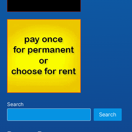
Search
Search