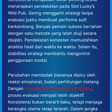
menerapkan pendekatan pada Slot Lucky’s
Wild Pub. Sering mengganti strategi tanpa
evaluasi justru membuat performa sulit
berkembang. Banyak pemain sukses bertahan
dengan satu metode yang telah diuji secara
disiplin. Pendekatan konsisten memudahkan
analisis hasil dari waktu ke waktu. Selain itu,
stabilitas strategi membantu mengontrol
penggunaan modal.
Perubahan mendadak biasanya dipicu oleh
reaksi emosional, bukan perhitungan matang.
Dengan
mempertahankan pola yang jelas
,
proses evaluasi menjadi lebih objektif.
Konsistensi bukan berarti kaku, tetapi menjaga
kerangka utama tetap terarah. Dalam jangka