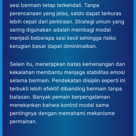
sesi bermain tetap terkendali. Tanpa
perencanaan yang jelas, saldo dapat terkuras
lebih cepat dari perkiraan. Strategi umum yang
sering digunakan adalah membagi modal
menjadi beberapa sesi kecil sehingga risiko
kerugian besar dapat diminimalkan.
Selain itu, menetapkan batas kemenangan dan
kekalahan membantu menjaga stabilitas emosi
selama bermain. Pendekatan disiplin seperti ini
terbukti lebih efektif dibanding bermain tanpa
batasan. Banyak pemain berpengalaman
menekankan bahwa kontrol modal sama
pentingnya dengan memahami mekanisme
permainan.