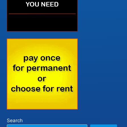
Search