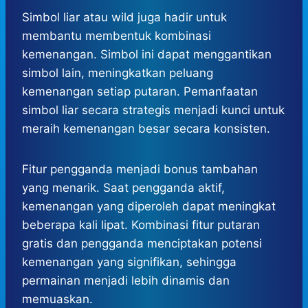
Simbol liar atau wild juga hadir untuk
membantu membentuk kombinasi
kemenangan. Simbol ini dapat menggantikan
simbol lain, meningkatkan peluang
kemenangan setiap putaran. Pemanfaatan
simbol liar secara strategis menjadi kunci untuk
meraih kemenangan besar secara konsisten.
Fitur pengganda menjadi bonus tambahan
yang menarik. Saat pengganda aktif,
kemenangan yang diperoleh dapat meningkat
beberapa kali lipat. Kombinasi fitur putaran
gratis dan pengganda menciptakan potensi
kemenangan yang signifikan, sehingga
permainan menjadi lebih dinamis dan
memuaskan.