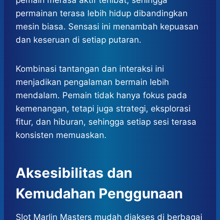
pemain merasa aktif terlibat, sehingga
permainan terasa lebih hidup dibandingkan
mesin biasa. Sensasi ini menambah kepuasan
dan keseruan di setiap putaran.
Kombinasi tantangan dan interaksi ini
menjadikan pengalaman bermain lebih
mendalam. Pemain tidak hanya fokus pada
kemenangan, tetapi juga strategi, eksplorasi
fitur, dan hiburan, sehingga setiap sesi terasa
konsisten memuaskan.
Aksesibilitas dan
Kemudahan Penggunaan
Slot Marlin Masters mudah diakses di berbagai