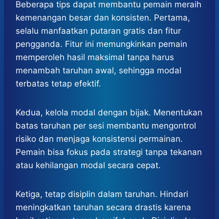
Beberapa tips dapat membantu pemain meraih
kemenangan besar dan konsisten. Pertama,
selalu manfaatkan putaran gratis dan fitur
pengganda. Fitur ini memungkinkan pemain
memperoleh hasil maksimal tanpa harus
menambah taruhan awal, sehingga modal
terbatas tetap efektif.
Kedua, kelola modal dengan bijak. Menentukan
batas taruhan per sesi membantu mengontrol
risiko dan menjaga konsistensi permainan.
Pemain bisa fokus pada strategi tanpa tekanan
atau kehilangan modal secara cepat.
Ketiga, tetap disiplin dalam taruhan. Hindari
meningkatkan taruhan secara drastis karena