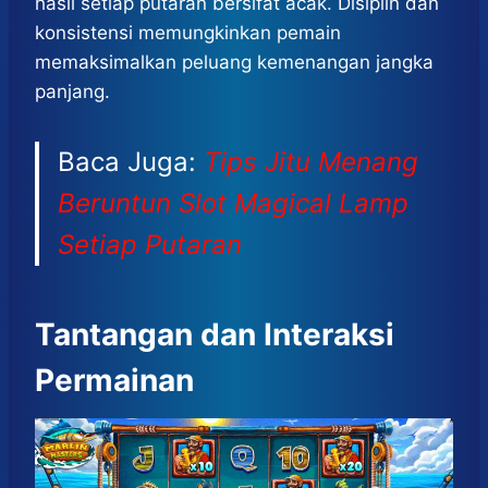
hasil setiap putaran bersifat acak. Disiplin dan
konsistensi memungkinkan pemain
memaksimalkan peluang kemenangan jangka
panjang.
Baca Juga:
Tips Jitu Menang
Beruntun Slot Magical Lamp
Setiap Putaran
Tantangan dan Interaksi
Permainan