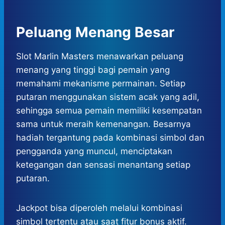
Peluang Menang Besar
Slot Marlin Masters menawarkan peluang
menang yang tinggi bagi pemain yang
memahami mekanisme permainan. Setiap
putaran menggunakan sistem acak yang adil,
sehingga semua pemain memiliki kesempatan
sama untuk meraih kemenangan. Besarnya
hadiah tergantung pada kombinasi simbol dan
pengganda yang muncul, menciptakan
ketegangan dan sensasi menantang setiap
putaran.
Jackpot bisa diperoleh melalui kombinasi
simbol tertentu atau saat fitur bonus aktif.