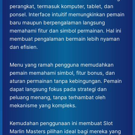
perangkat, termasuk komputer, tablet, dan
ponsel. Interface intuitif memungkinkan pemain
baru maupun berpengalaman langsung
memahami fitur dan simbol permainan. Hal ini
membuat pengalaman bermain lebih nyaman
dan efisien.
Menu yang ramah pengguna memudahkan
pemain memahami simbol, fitur bonus, dan
aturan permainan tanpa kebingungan. Pemain
dapat langsung fokus pada strategi dan
peluang menang, tanpa terhambat oleh
mekanisme yang kompleks.
Kemudahan penggunaan ini membuat Slot
Marlin Masters pilihan ideal bagi mereka yang