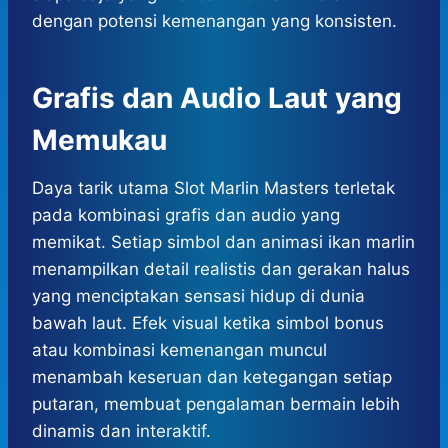
dengan potensi kemenangan yang konsisten.
Grafis dan Audio Laut yang
Memukau
Daya tarik utama Slot Marlin Masters terletak
pada kombinasi grafis dan audio yang
memikat. Setiap simbol dan animasi ikan marlin
menampilkan detail realistis dan gerakan halus
yang menciptakan sensasi hidup di dunia
bawah laut. Efek visual ketika simbol bonus
atau kombinasi kemenangan muncul
menambah keseruan dan ketegangan setiap
putaran, membuat pengalaman bermain lebih
dinamis dan interaktif.