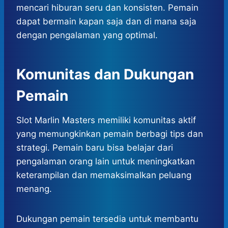
mencari hiburan seru dan konsisten. Pemain
dapat bermain kapan saja dan di mana saja
dengan pengalaman yang optimal.
Komunitas dan Dukungan
Pemain
Slot Marlin Masters memiliki komunitas aktif
yang memungkinkan pemain berbagi tips dan
strategi. Pemain baru bisa belajar dari
pengalaman orang lain untuk meningkatkan
keterampilan dan memaksimalkan peluang
menang.
Dukungan pemain tersedia untuk membantu