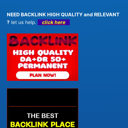
NEED BACKLINK HIGH QUALITY and RELEVANT
?
let us help.
click here