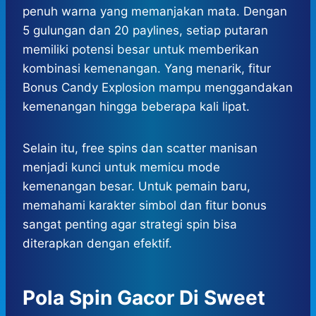
penuh warna yang memanjakan mata. Dengan
5 gulungan dan 20 paylines, setiap putaran
memiliki potensi besar untuk memberikan
kombinasi kemenangan. Yang menarik, fitur
Bonus Candy Explosion mampu menggandakan
kemenangan hingga beberapa kali lipat.
Selain itu, free spins dan scatter manisan
menjadi kunci untuk memicu mode
kemenangan besar. Untuk pemain baru,
memahami karakter simbol dan fitur bonus
sangat penting agar strategi spin bisa
diterapkan dengan efektif.
Pola Spin Gacor Di Sweet