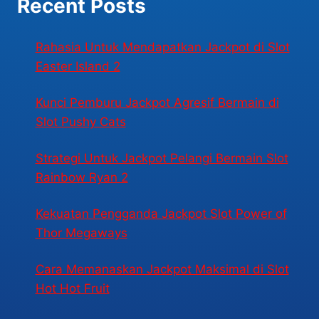
Recent Posts
Rahasia Untuk Mendapatkan Jackpot di Slot
Easter Island 2
Kunci Pemburu Jackpot Agresif Bermain di
Slot Pushy Cats
Strategi Untuk Jackpot Pelangi Bermain Slot
Rainbow Ryan 2
Kekuatan Pengganda Jackpot Slot Power of
Thor Megaways
Cara Memanaskan Jackpot Maksimal di Slot
Hot Hot Fruit