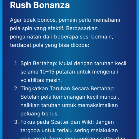
Rush Bonanza
Agar tidak boncos, pemain perlu memahami
pola spin yang efektif. Berdasarkan
pengamatan dari beberapa sesi bermain,
terdapat pola yang bisa dicoba:
Spin Bertahap: Mulai dengan taruhan kecil
selama 10–15 putaran untuk mengenali
volatilitas mesin.
Tingkatkan Taruhan Secara Bertahap:
Setelah pola kemenangan kecil muncul,
naikkan taruhan untuk memaksimalkan
peluang bonus.
Fokus pada Scatter dan Wild: Jangan
tergoda untuk terlalu sering melakukan
spin cepat; fokus menemukan scatter dan