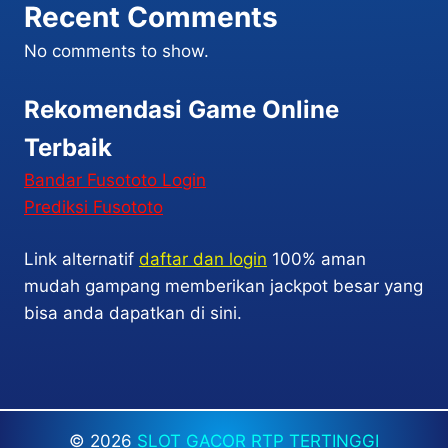
Recent Comments
No comments to show.
Rekomendasi Game Online
Terbaik
Bandar Fusototo Login
Prediksi Fusototo
Link alternatif
daftar dan login
100% aman
mudah gampang memberikan jackpot besar yang
bisa anda dapatkan di sini.
© 2026
SLOT GACOR RTP TERTINGGI