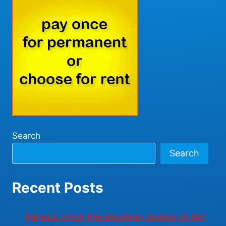
Search
Search
Recent Posts
Rahasia Untuk Mendapatkan Jackpot di Slot