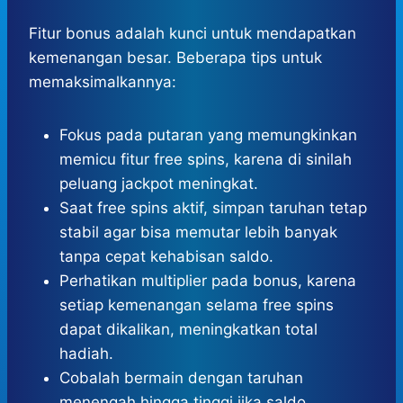
Fitur bonus adalah kunci untuk mendapatkan
kemenangan besar. Beberapa tips untuk
memaksimalkannya:
Fokus pada putaran yang memungkinkan
memicu fitur free spins, karena di sinilah
peluang jackpot meningkat.
Saat free spins aktif, simpan taruhan tetap
stabil agar bisa memutar lebih banyak
tanpa cepat kehabisan saldo.
Perhatikan multiplier pada bonus, karena
setiap kemenangan selama free spins
dapat dikalikan, meningkatkan total
hadiah.
Cobalah bermain dengan taruhan
menengah hingga tinggi jika saldo