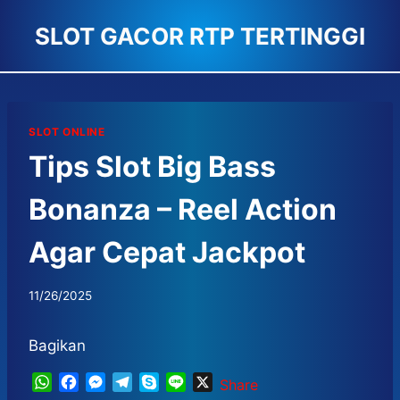
Skip
SLOT GACOR RTP TERTINGGI
to
content
SLOT ONLINE
Tips Slot Big Bass
Bonanza – Reel Action
Agar Cepat Jackpot
11/26/2025
Bagikan
W
F
M
T
S
L
X
Share