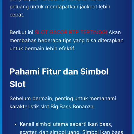
peluang untuk mendapatkan jackpot lebih
cepat.
Berikut ini
SLOT GACOR RTP TERTINGGI
Akan
membahas beberapa tips yang bisa diterapkan
untuk bermain lebih efektif.
Pahami Fitur dan Simbol
Slot
Sebelum bermain, penting untuk memahami
karakteristik slot Big Bass Bonanza.
Kenali simbol utama seperti ikan bass,
scatter, dan simbol uang. Simbol ikan bass