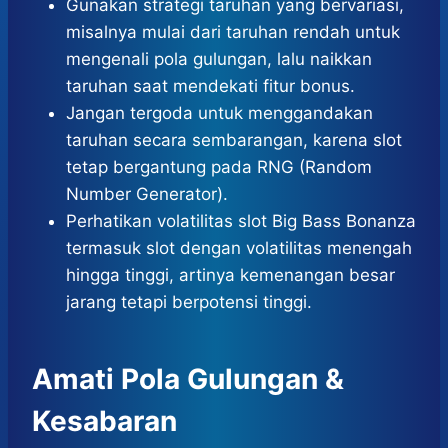
Gunakan strategi taruhan yang bervariasi,
misalnya mulai dari taruhan rendah untuk
mengenali pola gulungan, lalu naikkan
taruhan saat mendekati fitur bonus.
Jangan tergoda untuk menggandakan
taruhan secara sembarangan, karena slot
tetap bergantung pada RNG (Random
Number Generator).
Perhatikan volatilitas slot Big Bass Bonanza
termasuk slot dengan volatilitas menengah
hingga tinggi, artinya kemenangan besar
jarang tetapi berpotensi tinggi.
Amati Pola Gulungan &
Kesabaran