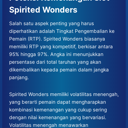
Spirited Wonders
Salah satu aspek penting yang harus
diperhatikan adalah Tingkat Pengembalian ke
Pemain (RTP). Spirited Wonders biasanya
memiliki RTP yang kompetitif, berkisar antara
95% hingga 97%. Angka ini menunjukkan
persentase dari total taruhan yang akan
dikembalikan kepada pemain dalam jangka
panjang.
Spirited Wonders memiliki volatilitas menengah,
yang berarti pemain dapat mengharapkan
kombinasi kemenangan yang cukup sering
dengan nilai kemenangan yang bervariasi.
Volatilitas menengah menawarkan