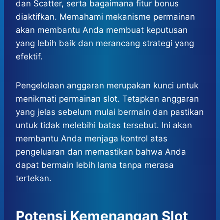
dan Scatter, serta bagaimana fitur bonus
diaktifkan. Memahami mekanisme permainan
akan membantu Anda membuat keputusan
yang lebih baik dan merancang strategi yang
efektif.
Pengelolaan anggaran merupakan kunci untuk
menikmati permainan slot. Tetapkan anggaran
yang jelas sebelum mulai bermain dan pastikan
untuk tidak melebihi batas tersebut. Ini akan
membantu Anda menjaga kontrol atas
pengeluaran dan memastikan bahwa Anda
dapat bermain lebih lama tanpa merasa
tertekan.
Potensi Kemenangan Slot