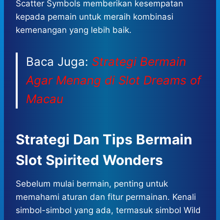
Scatter Symbols memberikan kesempatan
kepada pemain untuk meraih kombinasi
kemenangan yang lebih baik.
Baca Juga:
Strategi Bermain
Agar Menang di Slot Dreams of
Macau
Strategi Dan Tips Bermain
Slot Spirited Wonders
Sebelum mulai bermain, penting untuk
memahami aturan dan fitur permainan. Kenali
simbol-simbol yang ada, termasuk simbol Wild