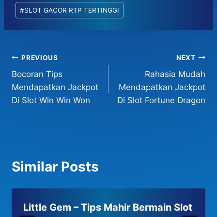
#
SLOT GACOR RTP TERTINGGI
Post
PREVIOUS
NEXT
Bocoran Tips
Rahasia Mudah
navigation
Mendapatkan Jackpot
Mendapatkan Jackpot
Di Slot Win Win Won
Di Slot Fortune Dragon
Similar Posts
Little Gem – Tips Mahir Bermain Slot