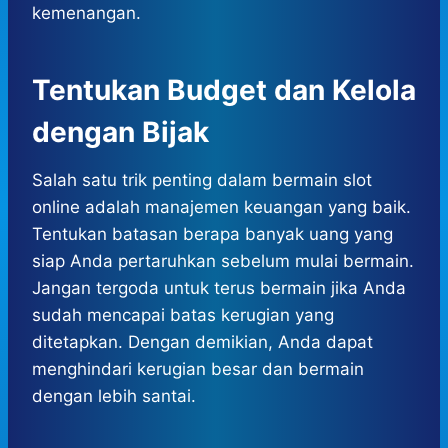
kemenangan.
Tentukan Budget dan Kelola
dengan Bijak
Salah satu trik penting dalam bermain slot
online adalah manajemen keuangan yang baik.
Tentukan batasan berapa banyak uang yang
siap Anda pertaruhkan sebelum mulai bermain.
Jangan tergoda untuk terus bermain jika Anda
sudah mencapai batas kerugian yang
ditetapkan. Dengan demikian, Anda dapat
menghindari kerugian besar dan bermain
dengan lebih santai.