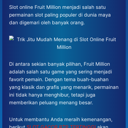
h
a
e
e
k
i
a
c
s
l
y
n
Slot online Fruit Million menjadi salah satu
t
e
s
e
p
e
permainan slot paling populer di dunia maya
s
b
e
g
e
dan digemari oleh banyak orang.
A
o
n
r
p
o
g
a
p
k
e
m
r
Di antara sekian banyak pilihan, Fruit Million
adalah salah satu game yang sering menjadi
favorit pemain. Dengan tema buah-buahan
yang klasik dan grafis yang menarik, permainan
ini tidak hanya menghibur, tetapi juga
memberikan peluang menang besar.
Untuk membantu Anda meraih kemenangan,
berikut
SLOT GACOR RTP TERTINGGI
akan