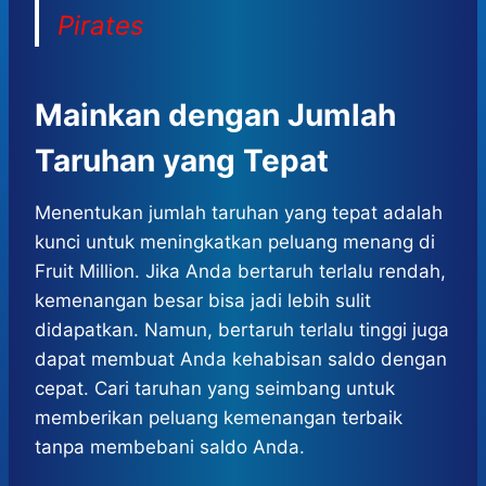
Pirates
Mainkan dengan Jumlah
Taruhan yang Tepat
Menentukan jumlah taruhan yang tepat adalah
kunci untuk meningkatkan peluang menang di
Fruit Million. Jika Anda bertaruh terlalu rendah,
kemenangan besar bisa jadi lebih sulit
didapatkan. Namun, bertaruh terlalu tinggi juga
dapat membuat Anda kehabisan saldo dengan
cepat. Cari taruhan yang seimbang untuk
memberikan peluang kemenangan terbaik
tanpa membebani saldo Anda.