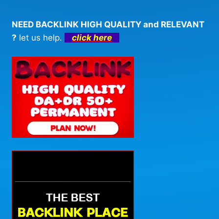
NEED BACKLINK HIGH QUALITY and RELEVANT
?
let us help.
click here