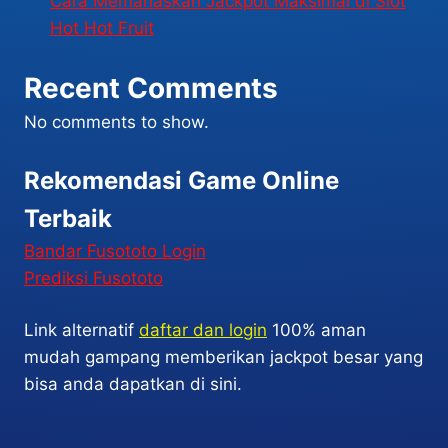
Cara Memanaskan Jackpot Maksimal di Slot
Hot Hot Fruit
Recent Comments
No comments to show.
Rekomendasi Game Online
Terbaik
Bandar Fusototo Login
Prediksi Fusototo
Link alternatif
daftar dan login
100% aman
mudah gampang memberikan jackpot besar yang
bisa anda dapatkan di sini.