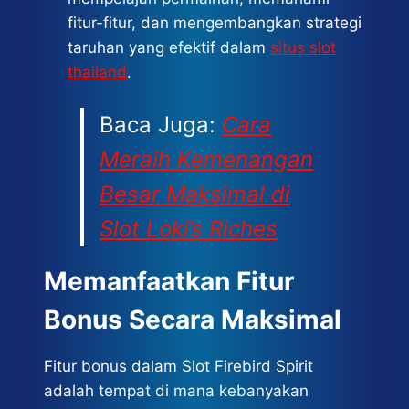
fitur-fitur, dan mengembangkan strategi
taruhan yang efektif dalam
situs slot
thailand
.
Baca Juga:
Cara
Meraih Kemenangan
Besar Maksimal di
Slot Loki’s Riches
Memanfaatkan Fitur
Bonus Secara Maksimal
Fitur bonus dalam Slot Firebird Spirit
adalah tempat di mana kebanyakan