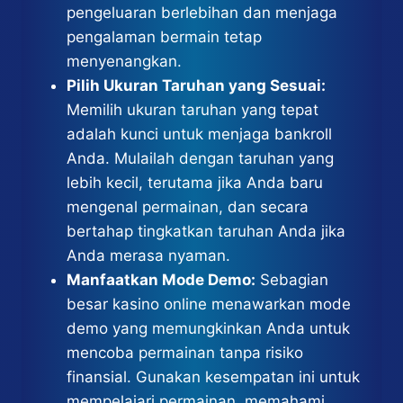
pengeluaran berlebihan dan menjaga
pengalaman bermain tetap
menyenangkan.
Pilih Ukuran Taruhan yang Sesuai:
Memilih ukuran taruhan yang tepat
adalah kunci untuk menjaga bankroll
Anda. Mulailah dengan taruhan yang
lebih kecil, terutama jika Anda baru
mengenal permainan, dan secara
bertahap tingkatkan taruhan Anda jika
Anda merasa nyaman.
Manfaatkan Mode Demo:
Sebagian
besar kasino online menawarkan mode
demo yang memungkinkan Anda untuk
mencoba permainan tanpa risiko
finansial. Gunakan kesempatan ini untuk
mempelajari permainan, memahami