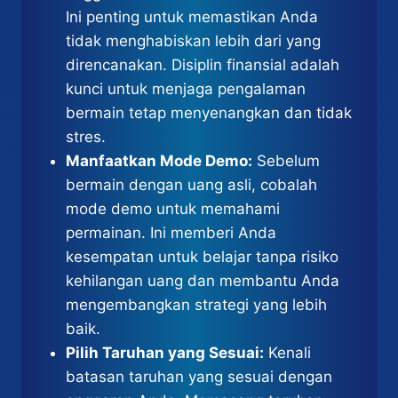
Ini penting untuk memastikan Anda
tidak menghabiskan lebih dari yang
direncanakan. Disiplin finansial adalah
kunci untuk menjaga pengalaman
bermain tetap menyenangkan dan tidak
stres.
Manfaatkan Mode Demo:
Sebelum
bermain dengan uang asli, cobalah
mode demo untuk memahami
permainan. Ini memberi Anda
kesempatan untuk belajar tanpa risiko
kehilangan uang dan membantu Anda
mengembangkan strategi yang lebih
baik.
Pilih Taruhan yang Sesuai:
Kenali
batasan taruhan yang sesuai dengan