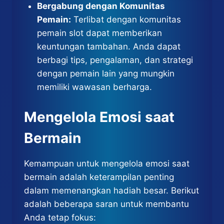
Bergabung dengan Komunitas
Pemain:
Terlibat dengan komunitas
pemain slot dapat memberikan
keuntungan tambahan. Anda dapat
berbagi tips, pengalaman, dan strategi
dengan pemain lain yang mungkin
memiliki wawasan berharga.
Mengelola Emosi saat
Bermain
Kemampuan untuk mengelola emosi saat
bermain adalah keterampilan penting
dalam memenangkan hadiah besar. Berikut
adalah beberapa saran untuk membantu
Anda tetap fokus: