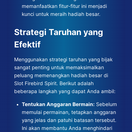
memanfaatkan fitur-fitur ini menjadi
kunci untuk meraih hadiah besar.
Strategi Taruhan yang
Efektif
Menggunakan strategi taruhan yang bijak
sangat penting untuk memaksimalkan
peluang memenangkan hadiah besar di
Slot Firebird Spirit. Berikut adalah
beberapa langkah yang dapat Anda ambil:
Tentukan Anggaran Bermain:
Sebelum
memulai permainan, tetapkan anggaran
yang jelas dan patuhi batasan tersebut.
Ini akan membantu Anda menghindari