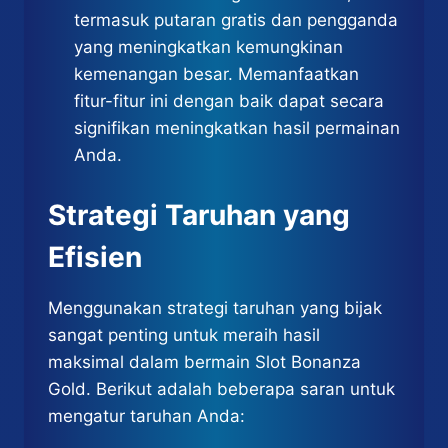
termasuk putaran gratis dan pengganda
yang meningkatkan kemungkinan
kemenangan besar. Memanfaatkan
fitur-fitur ini dengan baik dapat secara
signifikan meningkatkan hasil permainan
Anda.
Strategi Taruhan yang
Efisien
Menggunakan strategi taruhan yang bijak
sangat penting untuk meraih hasil
maksimal dalam bermain Slot Bonanza
Gold. Berikut adalah beberapa saran untuk
mengatur taruhan Anda: