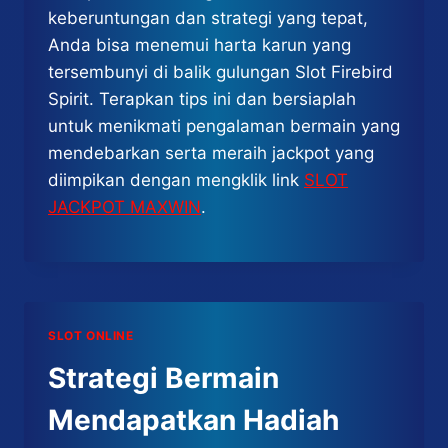
keberuntungan dan strategi yang tepat,
Anda bisa menemui harta karun yang
tersembunyi di balik gulungan Slot Firebird
Spirit. Terapkan tips ini dan bersiaplah
untuk menikmati pengalaman bermain yang
mendebarkan serta meraih jackpot yang
diimpikan dengan mengklik link
SLOT
JACKPOT MAXWIN
.
SLOT ONLINE
Strategi Bermain
Mendapatkan Hadiah