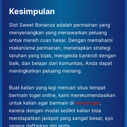
Kesimpulan
Slot Sweet Bonanza adalah permainan yang
menyenangkan yang menawarkan peluang
untuk meraih cuan besar. ​Dengan memahami
mekanisme permainan, menetapkan strategi
taruhan yang bijak, mengelola bankroll dengan
baik, dan belajar dari komunitas, Anda dapat
meningkatkan peluang menang.
Buat kalian yang lagi mencari situs tempat
bermain togel online, kami merekomendasikan
untuk kalian agar bermain di
berastogel
,
karena dengan modal sedikit kalian bisa
mendapatkan jackpot yang sangat besar, ayo
segera daftarkan diri anda.