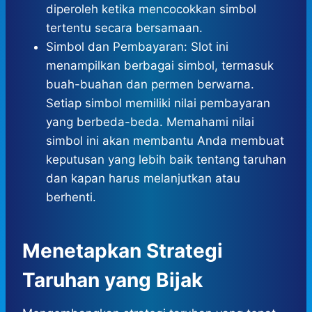
diperoleh ketika mencocokkan simbol
tertentu secara bersamaan.
Simbol dan Pembayaran: Slot ini
menampilkan berbagai simbol, termasuk
buah-buahan dan permen berwarna.
Setiap simbol memiliki nilai pembayaran
yang berbeda-beda. Memahami nilai
simbol ini akan membantu Anda membuat
keputusan yang lebih baik tentang taruhan
dan kapan harus melanjutkan atau
berhenti.
Menetapkan Strategi
Taruhan yang Bijak