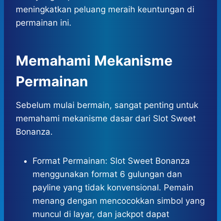
meningkatkan peluang meraih keuntungan di
permainan ini.
Memahami Mekanisme
Permainan
Sebelum mulai bermain, sangat penting untuk
memahami mekanisme dasar dari Slot Sweet
Bonanza.
Format Permainan: Slot Sweet Bonanza
menggunakan format 6 gulungan dan
payline yang tidak konvensional. Pemain
menang dengan mencocokkan simbol yang
muncul di layar, dan jackpot dapat