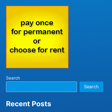
Search
Search
Recent Posts