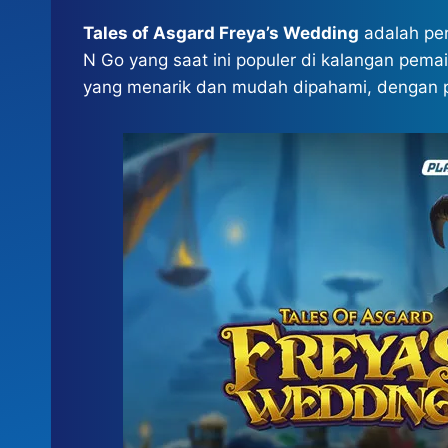
h
a
e
e
k
i
a
c
s
l
y
n
Tales of Asgard Freya’s Wedding
adalah per
t
e
s
e
p
e
N Go yang saat ini populer di kalangan pem
s
b
e
g
e
yang menarik dan mudah dipahami, dengan p
A
o
n
r
p
o
g
a
p
k
e
m
r