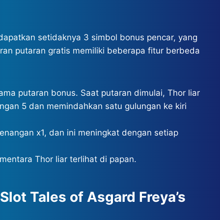
ndapatkan setidaknya 3 simbol bonus pencar, yang
ran putaran gratis memiliki beberapa fitur berbeda
ama putaran bonus. Saat putaran dimulai, Thor liar
ngan 5 dan memindahkan satu gulungan ke kiri
enangan x1, dan ini meningkat dengan setiap
entara Thor liar terlihat di papan.
ot Tales of Asgard Freya’s