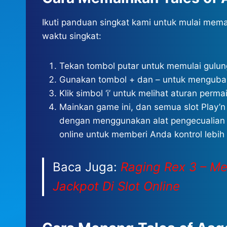
Ikuti panduan singkat kami untuk mulai mema
waktu singkat:
Tekan tombol putar untuk memulai gulun
Gunakan tombol + dan – untuk menguba
Klik simbol ‘i’ untuk melihat aturan per
Mainkan game ini, dan semua slot Play’
dengan menggunakan alat pengecualian di
online untuk memberi Anda kontrol lebih
Baca Juga:
Raging Rex 3 – M
Jackpot Di Slot Online