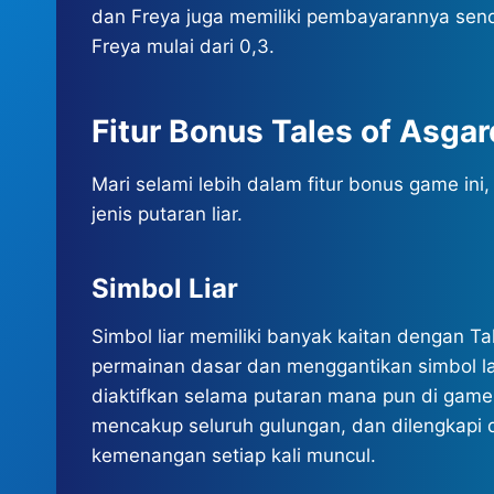
dan Freya juga memiliki pembayarannya sendi
Freya mulai dari 0,3.
Fitur Bonus Tales of Asga
Mari selami lebih dalam fitur bonus game in
jenis putaran liar.
Simbol Liar
Simbol liar memiliki banyak kaitan dengan T
permainan dasar dan menggantikan simbol la
diaktifkan selama putaran mana pun di game da
mencakup seluruh gulungan, dan dilengkapi
kemenangan setiap kali muncul.