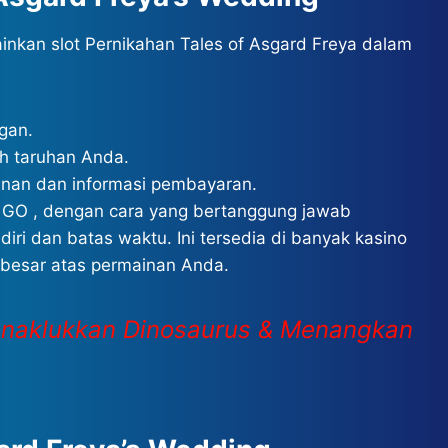
inkan slot Pernikahan Tales of Asgard Freya dalam
gan.
h taruhan Anda.
mainan dan informasi pembayaran.
n GO , dengan cara yang bertanggung jawab
ri dan batas waktu. Ini tersedia di banyak kasino
 besar atas permainan Anda.
enaklukkan Dinosaurus & Menangkan