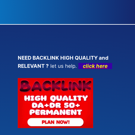
NEED BACKLINK HIGH QUALITY and
RELEVANT ?
let us help.
click here