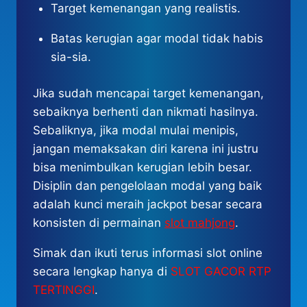
Target kemenangan yang realistis.
Batas kerugian agar modal tidak habis
sia-sia.
Jika sudah mencapai target kemenangan,
sebaiknya berhenti dan nikmati hasilnya.
Sebaliknya, jika modal mulai menipis,
jangan memaksakan diri karena ini justru
bisa menimbulkan kerugian lebih besar.
Disiplin dan pengelolaan modal yang baik
adalah kunci meraih jackpot besar secara
konsisten di permainan
slot
mahjong
.
Simak dan ikuti terus informasi slot online
secara lengkap hanya di
SLOT GACOR RTP
TERTINGGI
.