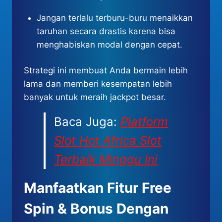
Jangan terlalu terburu-buru menaikkan
taruhan secara drastis karena bisa
menghabiskan modal dengan cepat.
Strategi ini membuat Anda bermain lebih
lama dan memberi kesempatan lebih
banyak untuk meraih jackpot besar.
Baca Juga:
Platform
Slot Hot Africa Slot
Terbaik Minggu Ini
Manfaatkan Fitur Free
Spin & Bonus Dengan