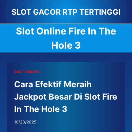
Skip
SLOT GACOR RTP TERTINGGI
to
content
Slot Online Fire In The
Hole 3
SLOT ONLINE
Cara Efektif Meraih
Jackpot Besar Di Slot Fire
In The Hole 3
10/23/2025