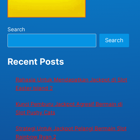
Search
Search
Recent Posts
Rahasia Untuk Mendapatkan Jackpot di Slot
Easter Island 2
Kunci Pemburu Jackpot Agresif Bermain di
Slot Pushy Cats
Strategi Untuk Jackpot Pelangi Bermain Slot
Rainbow Ryan 2