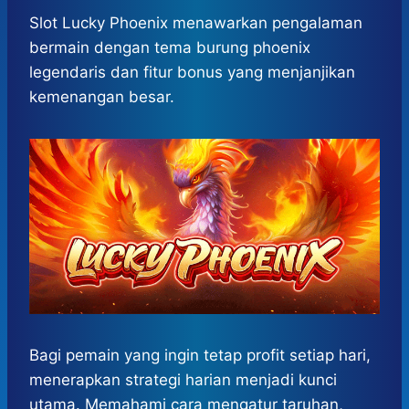
h
a
e
e
k
i
a
c
s
l
y
n
Slot Lucky Phoenix menawarkan pengalaman
t
e
s
e
p
e
bermain dengan tema burung phoenix
s
b
e
g
e
legendaris dan fitur bonus yang menjanjikan
A
o
n
r
kemenangan besar.
p
o
g
a
p
k
e
m
r
Bagi pemain yang ingin tetap profit setiap hari,
menerapkan strategi harian menjadi kunci
utama. Memahami cara mengatur taruhan,