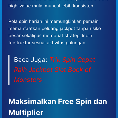
high-value mulai muncul lebih konsisten.
Pola spin harian ini memungkinkan pemain
memanfaatkan peluang jackpot tanpa risiko
besar sekaligus membuat strategi lebih
terstruktur sesuai aktivitas gulungan.
Baca Juga:
Trik Spin Cepat
Raih Jackpot Slot Book of
Monsters
Maksimalkan Free Spin dan
Multiplier