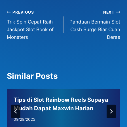
Post
PREVIOUS
NEXT
Trik Spin Cepat Raih
Panduan Bermain Slot
navigation
Jackpot Slot Book of
Cash Surge Biar Cuan
Monsters
Deras
Similar Posts
Tips di Slot Rainbow Reels Supaya
Mudah Dapat Maxwin Harian
09/28/2025