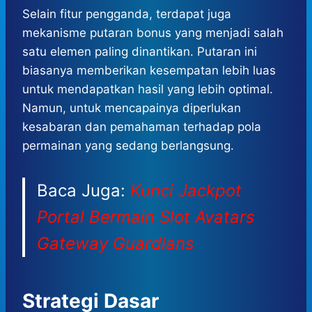
Selain fitur pengganda, terdapat juga
mekanisme putaran bonus yang menjadi salah
satu elemen paling dinantikan. Putaran ini
biasanya memberikan kesempatan lebih luas
untuk mendapatkan hasil yang lebih optimal.
Namun, untuk mencapainya diperlukan
kesabaran dan pemahaman terhadap pola
permainan yang sedang berlangsung.
Baca Juga:
Kunci Jackpot
Portal Bermain Slot Avatars
Gateway Guardians
Strategi Dasar