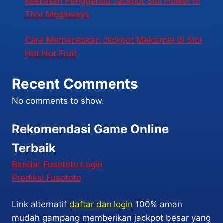
Kekuatan Pengganda Jackpot Slot Power of
Thor Megaways
Cara Memanaskan Jackpot Maksimal di Slot
Hot Hot Fruit
Recent Comments
No comments to show.
Rekomendasi Game Online
Terbaik
Bandar Fusototo Login
Prediksi Fusototo
Link alternatif
daftar dan login
100% aman
mudah gampang memberikan jackpot besar yang