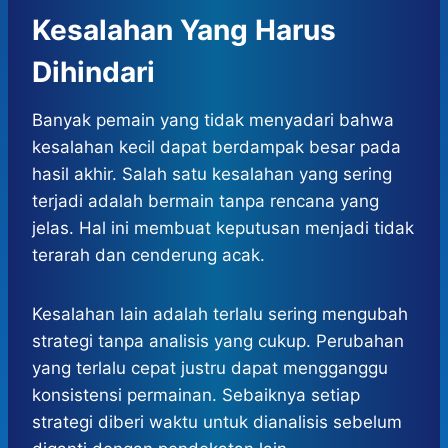
Kesalahan Yang Harus
Dihindari
Banyak pemain yang tidak menyadari bahwa
kesalahan kecil dapat berdampak besar pada
hasil akhir. Salah satu kesalahan yang sering
terjadi adalah bermain tanpa rencana yang
jelas. Hal ini membuat keputusan menjadi tidak
terarah dan cenderung acak.
Kesalahan lain adalah terlalu sering mengubah
strategi tanpa analisis yang cukup. Perubahan
yang terlalu cepat justru dapat mengganggu
konsistensi permainan. Sebaiknya setiap
strategi diberi waktu untuk dianalisis sebelum