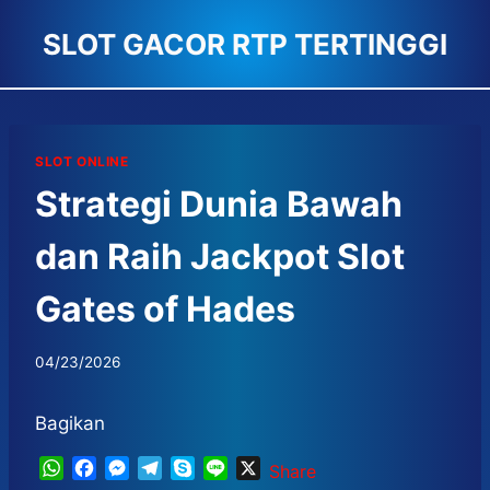
Skip
SLOT GACOR RTP TERTINGGI
to
content
SLOT ONLINE
Strategi Dunia Bawah
dan Raih Jackpot Slot
Gates of Hades
04/23/2026
Bagikan
W
F
M
T
S
L
X
Share