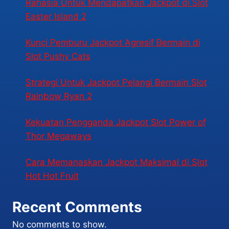
Rahasia Untuk Mendapatkan Jackpot di Slot
Easter Island 2
Kunci Pemburu Jackpot Agresif Bermain di
Slot Pushy Cats
Strategi Untuk Jackpot Pelangi Bermain Slot
Rainbow Ryan 2
Kekuatan Pengganda Jackpot Slot Power of
Thor Megaways
Cara Memanaskan Jackpot Maksimal di Slot
Hot Hot Fruit
Recent Comments
No comments to show.