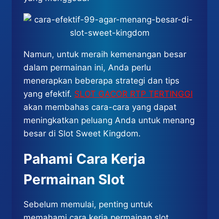
Namun, untuk meraih kemenangan besar
dalam permainan ini, Anda perlu
menerapkan beberapa strategi dan tips
yang efektif.
SLOT GACOR RTP TERTINGGI
akan membahas cara-cara yang dapat
meningkatkan peluang Anda untuk menang
besar di Slot Sweet Kingdom.
Pahami Cara Kerja
Permainan Slot
Sebelum memulai, penting untuk
memahami cara kerja permainan slot