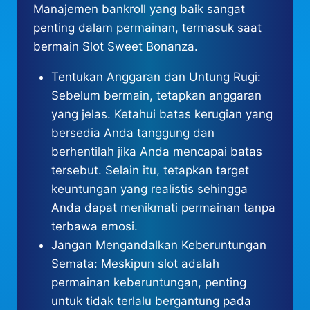
Manajemen bankroll yang baik sangat
penting dalam permainan, termasuk saat
bermain Slot Sweet Bonanza.
Tentukan Anggaran dan Untung Rugi:
Sebelum bermain, tetapkan anggaran
yang jelas. Ketahui batas kerugian yang
bersedia Anda tanggung dan
berhentilah jika Anda mencapai batas
tersebut. Selain itu, tetapkan target
keuntungan yang realistis sehingga
Anda dapat menikmati permainan tanpa
terbawa emosi.
Jangan Mengandalkan Keberuntungan
Semata: Meskipun slot adalah
permainan keberuntungan, penting
untuk tidak terlalu bergantung pada