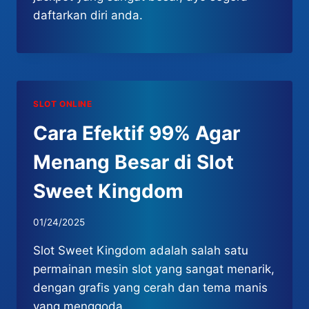
daftarkan diri anda.
SLOT ONLINE
Cara Efektif 99% Agar
Menang Besar di Slot
Sweet Kingdom
01/24/2025
Slot Sweet Kingdom adalah salah satu
permainan mesin slot yang sangat menarik,
dengan grafis yang cerah dan tema manis
yang menggoda.