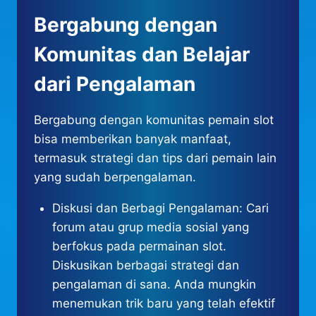
Bergabung dengan
Komunitas dan Belajar
dari Pengalaman
Bergabung dengan komunitas pemain slot
bisa memberikan banyak manfaat,
termasuk strategi dan tips dari pemain lain
yang sudah berpengalaman.
Diskusi dan Berbagi Pengalaman: Cari
forum atau grup media sosial yang
berfokus pada permainan slot.
Diskusikan berbagai strategi dan
pengalaman di sana. Anda mungkin
menemukan trik baru yang telah efektif