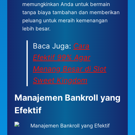
memungkinkan Anda untuk bermain
tanpa biaya tambahan dan memberikan
peluang untuk meraih kemenangan
lebih besar.
Baca Juga:
Cara
Efektif 99% Agar
Menang Besar di Slot
Sweet Kingdom
Manajemen Bankroll yang
Efektif