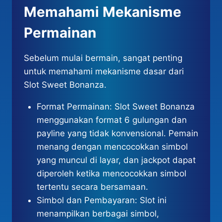
Memahami Mekanisme
Permainan
Sebelum mulai bermain, sangat penting
untuk memahami mekanisme dasar dari
Slot Sweet Bonanza.
Format Permainan: Slot Sweet Bonanza
menggunakan format 6 gulungan dan
payline yang tidak konvensional. Pemain
menang dengan mencocokkan simbol
yang muncul di layar, dan jackpot dapat
diperoleh ketika mencocokkan simbol
tertentu secara bersamaan.
Simbol dan Pembayaran: Slot ini
menampilkan berbagai simbol,