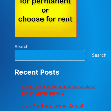
Search
Search
Recent Posts
Rahasia Untuk Mendapatkan Jackpot
di Slot Easter Island 2
Kunci Pemburu Jackpot Agresif