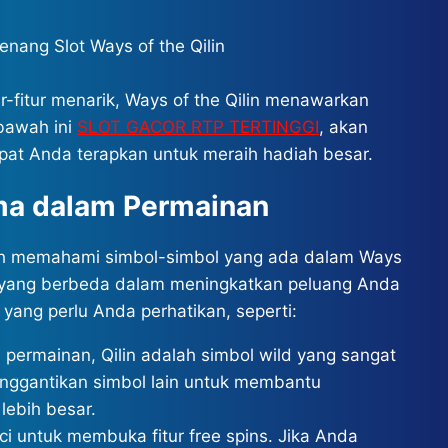
-fitur menarik, Ways of the Qilin menawarkan
bawah ini
SLOT GACOR RTP TERTINGGI
, akan
at Anda terapkan untuk meraih hadiah besar.
ma dalam Permainan
ah memahami simbol-simbol yang ada dalam Ways
ran yang berbeda dalam meningkatkan peluang Anda
ang perlu Anda perhatikan, seperti:
 permainan, Qilin adalah simbol wild yang sangat
nggantikan simbol lain untuk membantu
ebih besar.
ci untuk membuka fitur free spins. Jika Anda