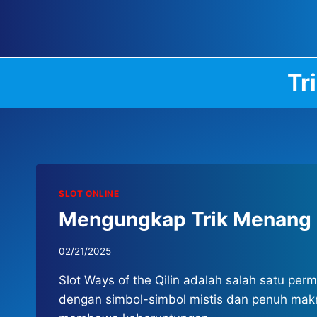
Skip
to
content
Tr
SLOT ONLINE
Mengungkap Trik Menang Sl
02/21/2025
Slot Ways of the Qilin adalah salah satu p
dengan simbol-simbol mistis dan penuh makna