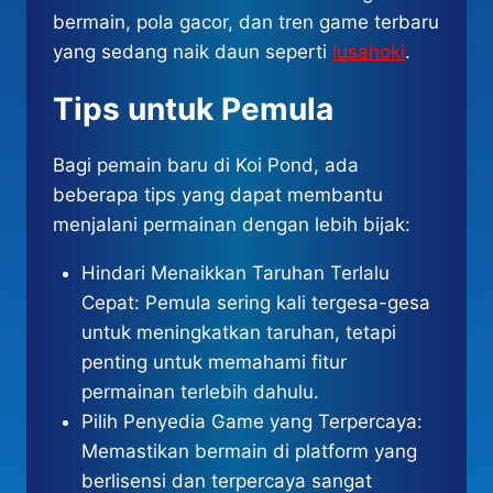
bermain, pola gacor, dan tren game terbaru
yang sedang naik daun seperti
lusahoki
.
Tips untuk Pemula
Bagi pemain baru di Koi Pond, ada
beberapa tips yang dapat membantu
menjalani permainan dengan lebih bijak:
Hindari Menaikkan Taruhan Terlalu
Cepat: Pemula sering kali tergesa-gesa
untuk meningkatkan taruhan, tetapi
penting untuk memahami fitur
permainan terlebih dahulu.
Pilih Penyedia Game yang Terpercaya:
Memastikan bermain di platform yang
berlisensi dan terpercaya sangat