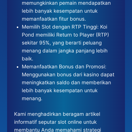
memungkinkan pemain mendapatkan
lebih banyak kesempatan untuk
memanfaatkan fitur bonus.
Memilih Slot dengan RTP Tinggi: Koi
Pond memiliki Return to Player (RTP)
sekitar 95%, yang berarti peluang
menang dalam jangka panjang lebih
baik.
Memanfaatkan Bonus dan Promosi:
Menggunakan bonus dari kasino dapat
meningkatkan saldo dan memberikan
lebih banyak kesempatan untuk
menang.
Kami menghadirkan beragam artikel
informatif seputar slot online untuk
membantu Anda memahami strategi