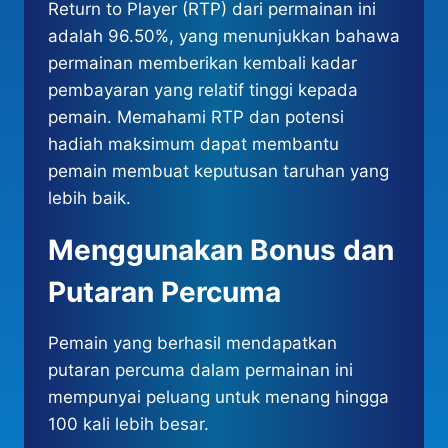
Return to Player (RTP) dari permainan ini
adalah 96.50%, yang menunjukkan bahawa
permainan memberikan kembali kadar
pembayaran yang relatif tinggi kepada
pemain. Memahami RTP dan potensi
hadiah maksimum dapat membantu
pemain membuat keputusan taruhan yang
lebih baik.
Menggunakan Bonus dan
Putaran Percuma
Pemain yang berhasil mendapatkan
putaran percuma dalam permainan ini
mempunyai peluang untuk menang hingga
100 kali lebih besar.