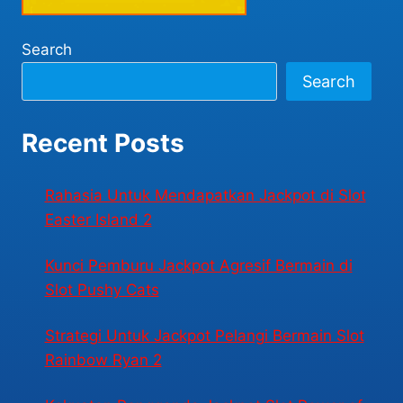
Search
Search
Recent Posts
Rahasia Untuk Mendapatkan Jackpot di Slot
Easter Island 2
Kunci Pemburu Jackpot Agresif Bermain di
Slot Pushy Cats
Strategi Untuk Jackpot Pelangi Bermain Slot
Rainbow Ryan 2