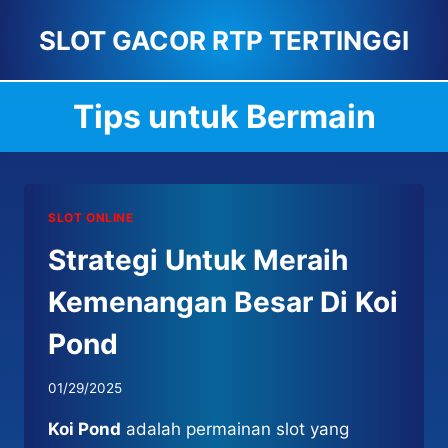
Skip
SLOT GACOR RTP TERTINGGI
to
content
Tips untuk Bermain
SLOT ONLINE
Strategi Untuk Meraih
Kemenangan Besar Di Koi
Pond
01/29/2025
Koi Pond
adalah permainan slot yang