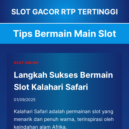
Skip
SLOT GACOR RTP TERTINGGI
to
content
Tips Bermain Main Slot
SLOT ONLINE
Langkah Sukses Bermain
Slot Kalahari Safari
01/09/2025
Kalahari Safari adalah permainan slot yang
menarik dan penuh warna, terinspirasi oleh
keindahan alam Afrika.