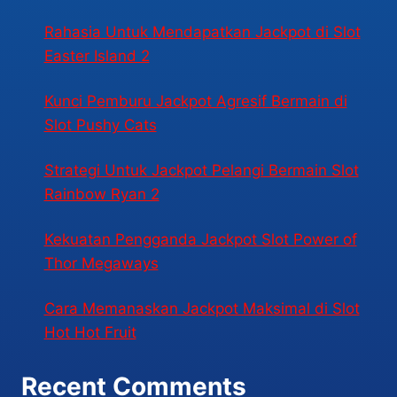
Rahasia Untuk Mendapatkan Jackpot di Slot
Easter Island 2
Kunci Pemburu Jackpot Agresif Bermain di
Slot Pushy Cats
Strategi Untuk Jackpot Pelangi Bermain Slot
Rainbow Ryan 2
Kekuatan Pengganda Jackpot Slot Power of
Thor Megaways
Cara Memanaskan Jackpot Maksimal di Slot
Hot Hot Fruit
Recent Comments