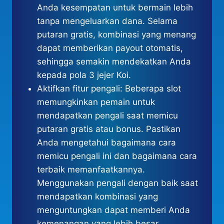
Anda kesempatan untuk bermain lebih
tanpa mengeluarkan dana. Selama
putaran gratis, kombinasi yang menang
dapat memberikan payout otomatis,
sehingga semakin mendekatkan Anda
kepada pola 3 jejer Koi.
Aktifkan fitur pengali: Beberapa slot
memungkinkan pemain untuk
mendapatkan pengali saat memicu
putaran gratis atau bonus. Pastikan
Anda mengetahui bagaimana cara
memicu pengali ini dan bagaimana cara
terbaik memanfaatkannya.
Menggunakan pengali dengan baik saat
mendapatkan kombinasi yang
menguntungkan dapat memberi Anda
kemenangan yang lebih besar.