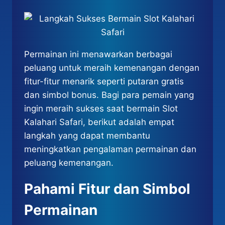
Permainan ini menawarkan berbagai
peluang untuk meraih kemenangan dengan
fitur-fitur menarik seperti putaran gratis
dan simbol bonus. Bagi para pemain yang
ingin meraih sukses saat bermain Slot
Kalahari Safari, berikut adalah empat
langkah yang dapat membantu
meningkatkan pengalaman permainan dan
peluang kemenangan.
Pahami Fitur dan Simbol
Permainan