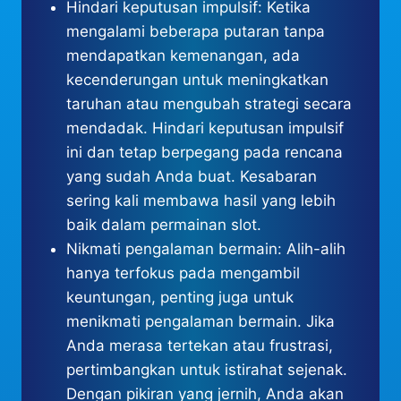
Hindari keputusan impulsif: Ketika
mengalami beberapa putaran tanpa
mendapatkan kemenangan, ada
kecenderungan untuk meningkatkan
taruhan atau mengubah strategi secara
mendadak. Hindari keputusan impulsif
ini dan tetap berpegang pada rencana
yang sudah Anda buat. Kesabaran
sering kali membawa hasil yang lebih
baik dalam permainan slot.
Nikmati pengalaman bermain: Alih-alih
hanya terfokus pada mengambil
keuntungan, penting juga untuk
menikmati pengalaman bermain. Jika
Anda merasa tertekan atau frustrasi,
pertimbangkan untuk istirahat sejenak.
Dengan pikiran yang jernih, Anda akan