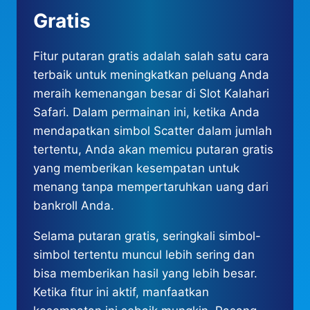
Gratis
Fitur putaran gratis adalah salah satu cara
terbaik untuk meningkatkan peluang Anda
meraih kemenangan besar di Slot Kalahari
Safari. Dalam permainan ini, ketika Anda
mendapatkan simbol Scatter dalam jumlah
tertentu, Anda akan memicu putaran gratis
yang memberikan kesempatan untuk
menang tanpa mempertaruhkan uang dari
bankroll Anda.
Selama putaran gratis, seringkali simbol-
simbol tertentu muncul lebih sering dan
bisa memberikan hasil yang lebih besar.
Ketika fitur ini aktif, manfaatkan