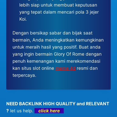
lebih siap untuk membuat keputusan
yang tepat dalam mencari pola 3 jejer
Koi.
Dengan bersikap sabar dan bijak saat
bermain, Anda meningkatkan kemungkinan
untuk meraih hasil yang positif.
Buat anda
yang ingin bermain Glory Of Rome dengan
penuh kemenangan kami merekomendasi
kan situs slot online
meme 4d
resmi dan
terpercaya.
NEED BACKLINK HIGH QUALITY and RELEVANT
?
let us help.
click here