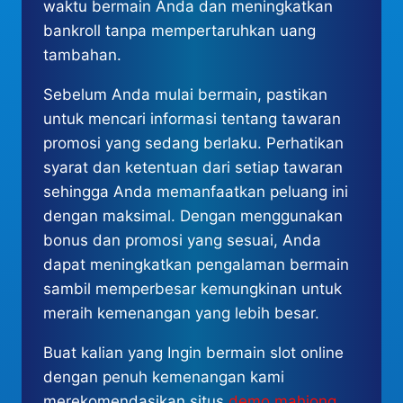
waktu bermain Anda dan meningkatkan
bankroll tanpa mempertaruhkan uang
tambahan.
Sebelum Anda mulai bermain, pastikan
untuk mencari informasi tentang tawaran
promosi yang sedang berlaku. Perhatikan
syarat dan ketentuan dari setiap tawaran
sehingga Anda memanfaatkan peluang ini
dengan maksimal. Dengan menggunakan
bonus dan promosi yang sesuai, Anda
dapat meningkatkan pengalaman bermain
sambil memperbesar kemungkinan untuk
meraih kemenangan yang lebih besar.
Buat kalian yang Ingin bermain slot online
dengan penuh kemenangan kami
merekomendasikan situs
demo mahjong