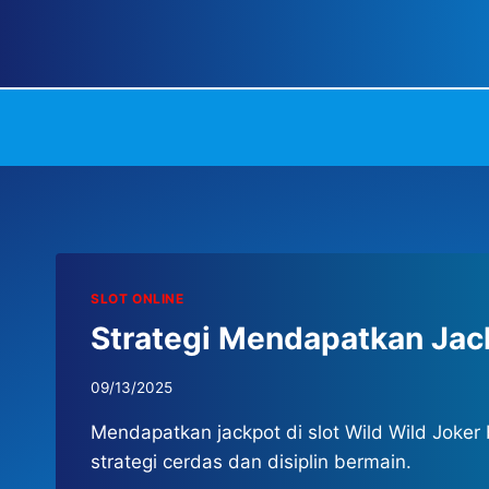
Skip
to
content
SLOT ONLINE
Strategi Mendapatkan Jack
09/13/2025
Mendapatkan jackpot di slot Wild Wild Joker
strategi cerdas dan disiplin bermain.