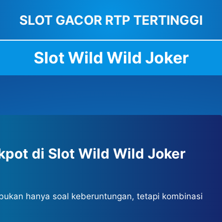
SLOT GACOR RTP TERTINGGI
Slot Wild Wild Joker
pot di Slot Wild Wild Joker
 bukan hanya soal keberuntungan, tetapi kombinasi