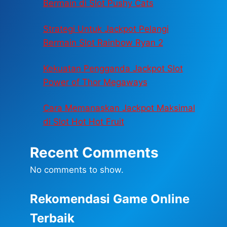
Bermain di Slot Pushy Cats
Strategi Untuk Jackpot Pelangi
Bermain Slot Rainbow Ryan 2
Kekuatan Pengganda Jackpot Slot
Power of Thor Megaways
Cara Memanaskan Jackpot Maksimal
di Slot Hot Hot Fruit
Recent Comments
No comments to show.
Rekomendasi Game Online
Terbaik