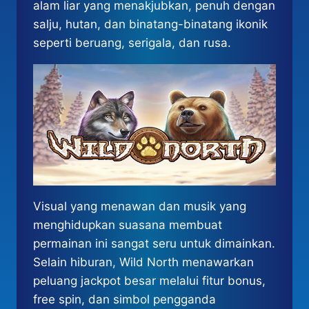
alam liar yang menakjubkan, penuh dengan
salju, hutan, dan binatang-binatang ikonik
seperti beruang, serigala, dan rusa.
Visual yang menawan dan musik yang
menghidupkan suasana membuat
permainan ini sangat seru untuk dimainkan.
Selain hiburan, Wild North menawarkan
peluang jackpot besar melalui fitur bonus,
free spin, dan simbol pengganda