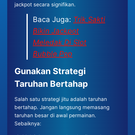
jackpot secara signifikan.
Baca Juga:
Trik Sakti
Bikin Jackpot
Meledak Di Slot
Bubble Pop
Gunakan Strategi
Taruhan Bertahap
Salah satu strategi jitu adalah taruhan
bertahap. Jangan langsung memasang
taruhan besar di awal permainan.
Sebaiknya: