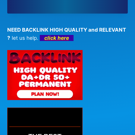
NEED BACKLINK HIGH QUALITY and RELEVANT
?
let us help.
click here