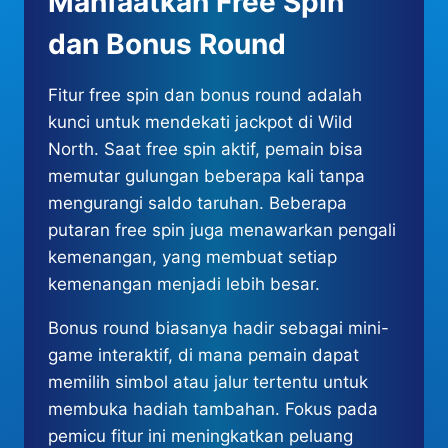
Manfaatkan Free Spin
dan Bonus Round
Fitur free spin dan bonus round adalah
kunci untuk mendekati jackpot di Wild
North. Saat free spin aktif, pemain bisa
memutar gulungan beberapa kali tanpa
mengurangi saldo taruhan. Beberapa
putaran free spin juga menawarkan pengali
kemenangan, yang membuat setiap
kemenangan menjadi lebih besar.
Bonus round biasanya hadir sebagai mini-
game interaktif, di mana pemain dapat
memilih simbol atau jalur tertentu untuk
membuka hadiah tambahan. Fokus pada
pemicu fitur ini meningkatkan peluang