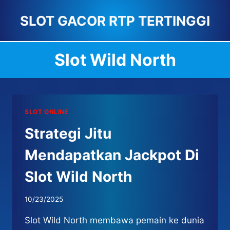
Skip
SLOT GACOR RTP TERTINGGI
to
content
Slot Wild North
SLOT ONLINE
Strategi Jitu
Mendapatkan Jackpot Di
Slot Wild North
10/23/2025
Slot Wild North membawa pemain ke dunia