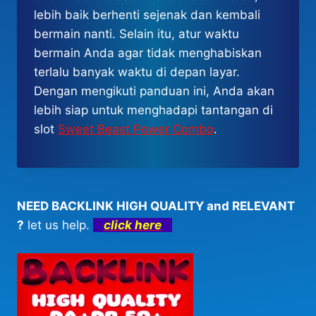
lebih baik berhenti sejenak dan kembali
bermain nanti. Selain itu, atur waktu
bermain Anda agar tidak menghabiskan
terlalu banyak waktu di depan layar.
Dengan mengikuti panduan ini, Anda akan
lebih siap untuk menghadapi tantangan di
slot
Sweet Beast Power Combo
.
NEED BACKLINK HIGH QUALITY and RELEVANT
?
let us help.
click here