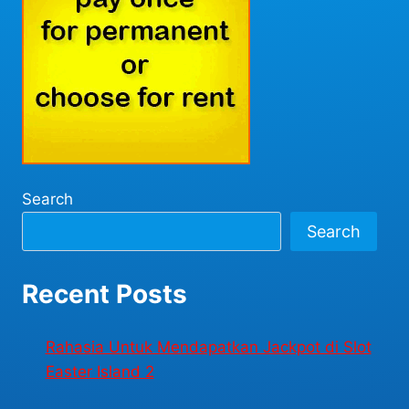
Search
Search
Recent Posts
Rahasia Untuk Mendapatkan Jackpot di Slot
Easter Island 2