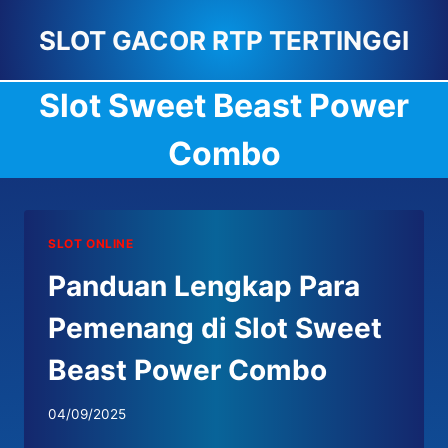
Skip
SLOT GACOR RTP TERTINGGI
to
content
Slot Sweet Beast Power
Combo
SLOT ONLINE
Panduan Lengkap Para
Pemenang di Slot Sweet
Beast Power Combo
04/09/2025