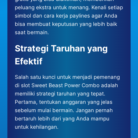
peluang ekstra untuk menang. Kenali setiap
simbol dan cara kerja paylines agar Anda
bisa membuat keputusan yang lebih baik
saat bermain.
Strategi Taruhan yang
Efektif
Salah satu kunci untuk menjadi pemenang
di slot Sweet Beast Power Combo adalah
memiliki strategi taruhan yang tepat.
Pertama, tentukan anggaran yang jelas
sebelum mulai bermain. Jangan pernah
bertaruh lebih dari yang Anda mampu
untuk kehilangan.