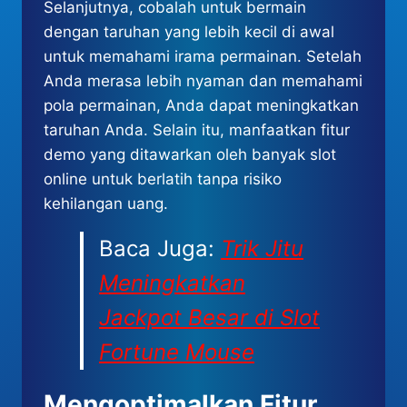
Selanjutnya, cobalah untuk bermain
dengan taruhan yang lebih kecil di awal
untuk memahami irama permainan. Setelah
Anda merasa lebih nyaman dan memahami
pola permainan, Anda dapat meningkatkan
taruhan Anda. Selain itu, manfaatkan fitur
demo yang ditawarkan oleh banyak slot
online untuk berlatih tanpa risiko
kehilangan uang.
Baca Juga:
Trik Jitu
Meningkatkan
Jackpot Besar di Slot
Fortune Mouse
Mengoptimalkan Fitur