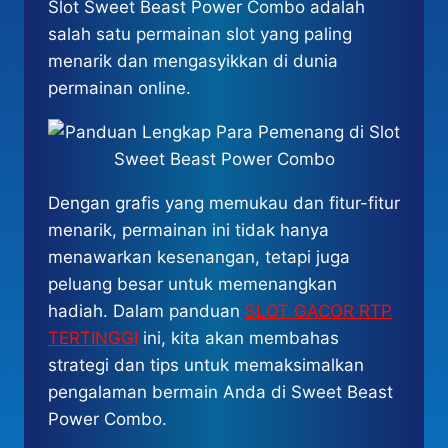
Slot Sweet Beast Power Combo adalah
salah satu permainan slot yang paling
menarik dan mengasyikkan di dunia
permainan online.
Dengan grafis yang memukau dan fitur-fitur
menarik, permainan ini tidak hanya
menawarkan kesenangan, tetapi juga
peluang besar untuk memenangkan
hadiah. Dalam panduan
SLOT GACOR RTP
TERTINGGI
ini, kita akan membahas
strategi dan tips untuk memaksimalkan
pengalaman bermain Anda di Sweet Beast
Power Combo.