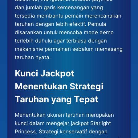
dan jumlah garis kemenangan yang
tersedia membantu pemain merencanakan
taruhan dengan lebih efektif. Pemula
disarankan untuk mencoba mode demo
terlebih dahulu agar terbiasa dengan
mekanisme permainan sebelum memasang
taruhan nyata.
Kunci Jackpot
Menentukan Strategi
Taruhan yang Tepat
Menentukan ukuran taruhan merupakan
kunci dalam mengejar jackpot Starlight
Princess. Strategi konservatif dengan