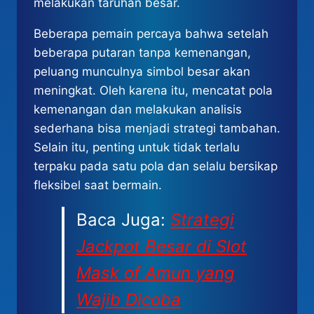
melakukan taruhan besar.
Beberapa pemain percaya bahwa setelah
beberapa putaran tanpa kemenangan,
peluang munculnya simbol besar akan
meningkat. Oleh karena itu, mencatat pola
kemenangan dan melakukan analisis
sederhana bisa menjadi strategi tambahan.
Selain itu, penting untuk tidak terlalu
terpaku pada satu pola dan selalu bersikap
fleksibel saat bermain.
Baca Juga:
Strategi
Jackpot Besar di Slot
Mask of Amun yang
Wajib Dicoba