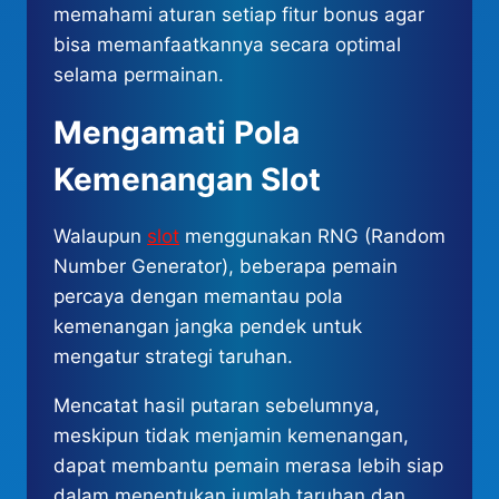
memahami aturan setiap fitur bonus agar
bisa memanfaatkannya secara optimal
selama permainan.
Mengamati Pola
Kemenangan Slot
Walaupun
slot
menggunakan RNG (Random
Number Generator), beberapa pemain
percaya dengan memantau pola
kemenangan jangka pendek untuk
mengatur strategi taruhan.
Mencatat hasil putaran sebelumnya,
meskipun tidak menjamin kemenangan,
dapat membantu pemain merasa lebih siap
dalam menentukan jumlah taruhan dan