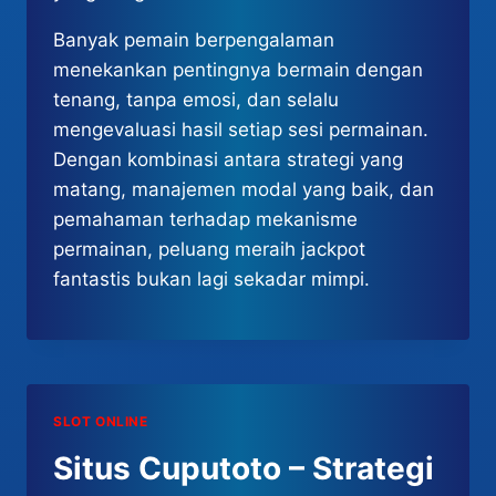
Banyak pemain berpengalaman
menekankan pentingnya bermain dengan
tenang, tanpa emosi, dan selalu
mengevaluasi hasil setiap sesi permainan.
Dengan kombinasi antara strategi yang
matang, manajemen modal yang baik, dan
pemahaman terhadap mekanisme
permainan, peluang meraih jackpot
fantastis bukan lagi sekadar mimpi.
SLOT ONLINE
Situs Cuputoto – Strategi