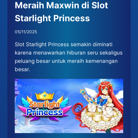
Meraih Maxwin di Slot
Starlight Princess
05/11/2025
Slot Starlight Princess semakin diminati
karena menawarkan hiburan seru sekaligus
peluang besar untuk meraih kemenangan
besar.