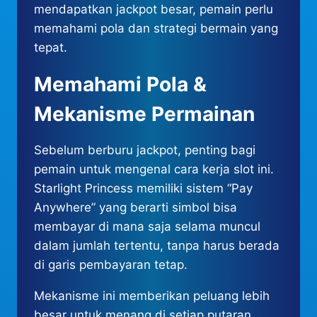
mendapatkan jackpot besar, pemain perlu
memahami pola dan strategi bermain yang
tepat.
Memahami Pola &
Mekanisme Permainan
Sebelum berburu jackpot, penting bagi
pemain untuk mengenal cara kerja slot ini.
Starlight Princess memiliki sistem “Pay
Anywhere” yang berarti simbol bisa
membayar di mana saja selama muncul
dalam jumlah tertentu, tanpa harus berada
di garis pembayaran tetap.
Mekanisme ini memberikan peluang lebih
besar untuk menang di setiap putaran.