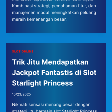
Kombinasi strategi, pemahaman fitur, dan
manajemen modal meningkatkan peluang
meraih kemenangan besar.
SLOT ONLINE
Trik Jitu Mendapatkan
Jackpot Fantastis di Slot
Starlight Princess
10/23/2025
Nikmati sensasi menang besar dengan
strategi jitu bermain slot Starlight Princess