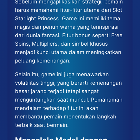
Sebelum mengaplikasikan strategi, pemain
harus memahami fitur-fitur utama dari Slot
Starlight Princess. Game ini memiliki tema
magis dan penuh warna yang terinspirasi
dari dunia fantasi. Fitur bonus seperti Free
Spins, Multipliers, dan simbol khusus
menjadi kunci utama dalam meningkatkan
peluang kemenangan.
Selain itu, game ini juga menawarkan
volatilitas tinggi, yang berarti kemenangan
besar jarang terjadi tetapi sangat
menguntungkan saat muncul. Pemahaman
mendalam terhadap fitur ini akan
membantu pemain menentukan langkah
terbaik saat bermain.