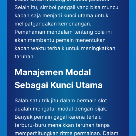
Selain itu, simbol pengali yang bisa muncul
kapan saja menjadi kunci utama untuk
melipatgandakan kemenangan.
Pemahaman mendalam tentang pola ini
akan membantu pemain menentukan
kapan waktu terbaik untuk meningkatkan
taruhan.
Manajemen Modal
Sebagai Kunci Utama
Salah satu trik jitu dalam bermain slot
adalah mengatur modal dengan bijak.
Banyak pemain gagal karena terlalu
terburu-buru menaikkan taruhan tanpa
memperhitungkan ritme permainan. Dalam