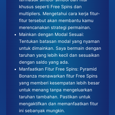
khusus seperti Free Spins dan
multipliers. Mengetahui cara kerja fitur-
fitur tersebut akan membantu kamu
merencanakan strategi permainan.
Mainkan dengan Modal Sesuai:
Tentukan batasan modal yang nyaman
untuk dimainkan. Saya bermain dengan
taruhan yang lebih kecil dan sesuaikan
dengan saldo yang ada.
Manfaatkan Fitur Free Spins: Pyramid
Bonanza menawarkan fitur Free Spins
yang memberi kesempatan lebih besar
untuk menang tanpa mengeluarkan
taruhan tambahan. Pastikan untuk
mengaktifkan dan memanfaatkan fitur
ini sebanyak mungkin.