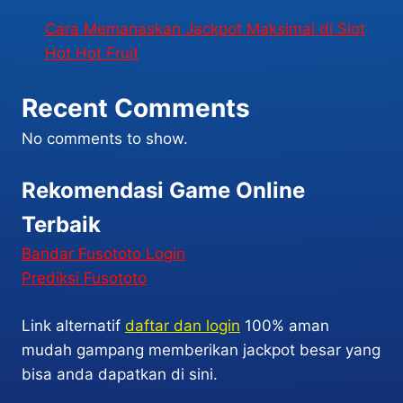
Cara Memanaskan Jackpot Maksimal di Slot
Hot Hot Fruit
Recent Comments
No comments to show.
Rekomendasi Game Online
Terbaik
Bandar Fusototo Login
Prediksi Fusototo
Link alternatif
daftar dan login
100% aman
mudah gampang memberikan jackpot besar yang
bisa anda dapatkan di sini.