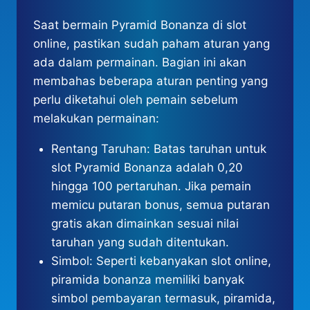
Saat bermain Pyramid Bonanza di slot
online, pastikan sudah paham aturan yang
ada dalam permainan. Bagian ini akan
membahas beberapa aturan penting yang
perlu diketahui oleh pemain sebelum
melakukan permainan:
Rentang Taruhan: Batas taruhan untuk
slot Pyramid Bonanza adalah 0,20
hingga 100 pertaruhan. Jika pemain
memicu putaran bonus, semua putaran
gratis akan dimainkan sesuai nilai
taruhan yang sudah ditentukan.
Simbol: Seperti kebanyakan slot online,
piramida bonanza memiliki banyak
simbol pembayaran termasuk, piramida,