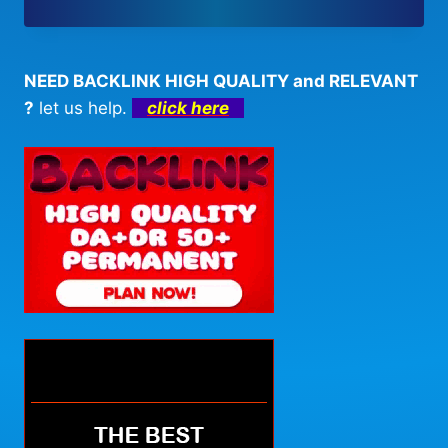
NEED BACKLINK HIGH QUALITY and RELEVANT
?
let us help.
click here