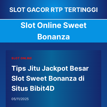
Skip
SLOT GACOR RTP TERTINGGI
to
content
Slot Online Sweet
Bonanza
SLOT ONLINE
Tips Jitu Jackpot Besar
Slot Sweet Bonanza di
Situs Bibit4D
05/11/2025