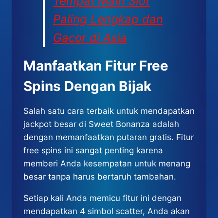
Tempat Main Slot
Paling Lengkap dan
Gacor di Asia
Manfaatkan Fitur Free
Spins Dengan Bijak
Salah satu cara terbaik untuk mendapatkan
jackpot besar di Sweet Bonanza adalah
dengan memanfaatkan putaran gratis. Fitur
free spins ini sangat penting karena
memberi Anda kesempatan untuk menang
besar tanpa harus bertaruh tambahan.
Setiap kali Anda memicu fitur ini dengan
mendapatkan 4 simbol scatter, Anda akan