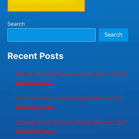
Search
Search
Recent Posts
Rahasia Untuk Mendapatkan Jackpot di Slot
Easter Island 2
Kunci Pemburu Jackpot Agresif Bermain di
Slot Pushy Cats
Strategi Untuk Jackpot Pelangi Bermain Slot
Rainbow Ryan 2