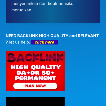
menyenankan dan tidak berisiko
merugikan.
NEED BACKLINK HIGH QUALITY and RELEVANT
?
let us help.
click here