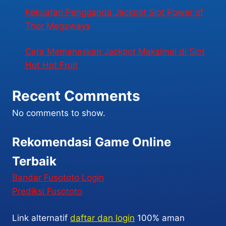
Kekuatan Pengganda Jackpot Slot Power of
Thor Megaways
Cara Memanaskan Jackpot Maksimal di Slot
Hot Hot Fruit
Recent Comments
No comments to show.
Rekomendasi Game Online
Terbaik
Bandar Fusototo Login
Prediksi Fusototo
Link alternatif
daftar dan login
100% aman