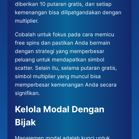
diberikan 10 putaran gratis, dan setiap
kemenangan bisa dilipatgandakan dengan
multiplier.
Cobalah untuk fokus pada cara memicu
free spins dan pastikan Anda bermain
dengan strategi yang memperbesar
peluang untuk mendapatkan simbol
scatter. Selain itu, selama putaran gratis,
simbol multiplier yang muncul bisa
memperbesar kemenangan Anda secara
signifikan.
Kelola Modal Dengan
Bijak
Manajemen modal adalah kunci untuk