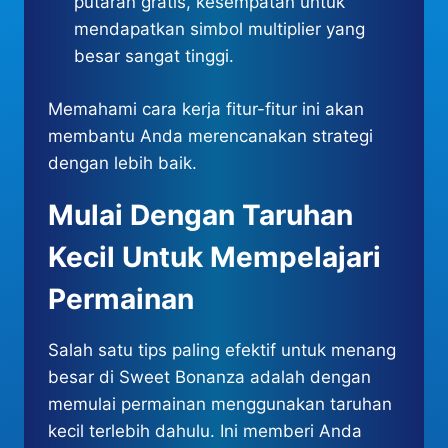
putaran gratis, kesempatan untuk
mendapatkan simbol multiplier yang
besar sangat tinggi.
Memahami cara kerja fitur-fitur ini akan
membantu Anda merencanakan strategi
dengan lebih baik.
Mulai Dengan Taruhan
Kecil Untuk Mempelajari
Permainan
Salah satu tips paling efektif untuk menang
besar di Sweet Bonanza adalah dengan
memulai permainan menggunakan taruhan
kecil terlebih dahulu. Ini memberi Anda