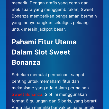
menarik. Dengan grafis yang cerah dan
efek suara yang menggembirakan, Sweet
Bonanza memberikan pengalaman bermain
yang menyenangkan sekaligus peluang
untuk meraih jackpot besar.
Pahami Fitur Utama
Dalam Slot Sweet
Bonanza
Sebelum memulai permainan, sangat
penting untuk memahami fitur dan
mekanisme yang ada dalam permainan
Sweet Bonanza
. Slot ini menggunakan
format 6 gulungan dan 5 baris, yang berarti
Anda akan memiliki banyak peluang untuk