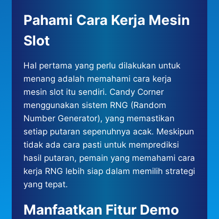
Pahami Cara Kerja Mesin
Slot
Hal pertama yang perlu dilakukan untuk
menang adalah memahami cara kerja
mesin slot itu sendiri. Candy Corner
menggunakan sistem RNG (Random
Number Generator), yang memastikan
setiap putaran sepenuhnya acak. Meskipun
tidak ada cara pasti untuk memprediksi
hasil putaran, pemain yang memahami cara
kerja RNG lebih siap dalam memilih strategi
yang tepat.
Manfaatkan Fitur Demo