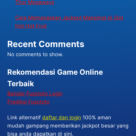
Thor Megaways
Cara Memanaskan Jackpot Maksimal di Slot
Hot Hot Fruit
Recent Comments
No comments to show.
Rekomendasi Game Online
Terbaik
Bandar Fusototo Login
Prediksi Fusototo
Link alternatif
daftar dan login
100% aman
mudah gampang memberikan jackpot besar yang
bisa anda dapatkan di sini.