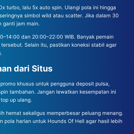
 turbo, lalu 5x auto spin. Ulangi pola ini hingga
seringnya simbol wild atau scatter. Jika dalam 30
n ganti jam main.
2:00–14:00 dan 20:00–22:00 WIB. Banyak pemain
 tersebut. Selain itu, pastikan koneksi stabil agar
.
n dari Situs
romo khusus untuk pengguna deposit pulsa,
 spin tambahan. Jangan lewatkan kesempatan ini
top up ulang.
ih hemat sekaligus memperbesar peluang menang.
 pola harian untuk Hounds Of Hell agar hasil lebih