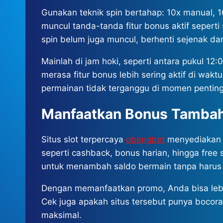
Gunakan teknik spin bertahap: 10x manual, 10x
muncul tanda-tanda fitur bonus aktif seperti 
spin belum juga muncul, berhenti sejenak da
Mainlah di jam hoki, seperti antara pukul 1
merasa fitur bonus lebih sering aktif di waktu
permainan tidak terganggu di momen penting
Manfaatkan Bonus Tambaha
Situs slot terpercaya
obengbet
menyediakan p
seperti cashback, bonus harian, hingga free
untuk menambah saldo bermain tanpa harus 
Dengan memanfaatkan promo, Anda bisa leb
Cek juga apakah situs tersebut punya bocoran
maksimal.