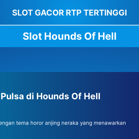
SLOT GACOR RTP TERTINGGI
Slot Hounds Of Hell
 Pulsa di Hounds Of Hell
dengan tema horor anjing neraka yang menawarkan