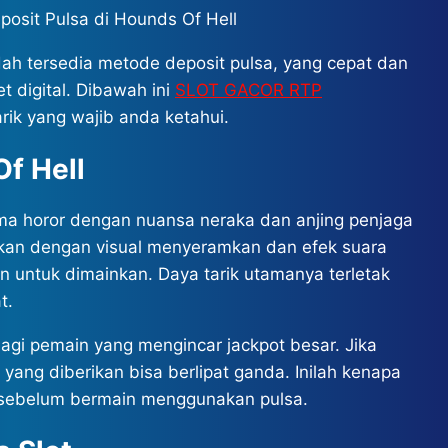
h tersedia metode deposit pulsa, yang cepat dan
t digital. Dibawah ini
SLOT GACOR RTP
ik yang wajib anda ketahui.
f Hell
ma horor dengan nuansa neraka dan anjing penjaga
gkan dengan visual menyeramkan dan efek suara
ntuk dimainkan. Daya tarik utamanya terletak
t.
ok bagi pemain yang mengincar jackpot besar. Jika
 yang diberikan bisa berlipat ganda. Inilah kenapa
 sebelum bermain menggunakan pulsa.