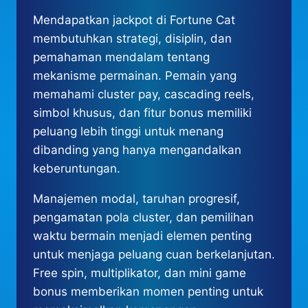
Mendapatkan jackpot di Fortune Cat
membutuhkan strategi, disiplin, dan
pemahaman mendalam tentang
mekanisme permainan. Pemain yang
memahami cluster pay, cascading reels,
simbol khusus, dan fitur bonus memiliki
peluang lebih tinggi untuk menang
dibanding yang hanya mengandalkan
keberuntungan.
Manajemen modal, taruhan progresif,
pengamatan pola cluster, dan pemilihan
waktu bermain menjadi elemen penting
untuk menjaga peluang cuan berkelanjutan.
Free spin, multiplikator, dan mini game
bonus memberikan momen penting untuk