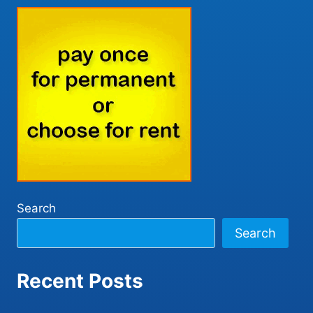
Search
Search
Recent Posts