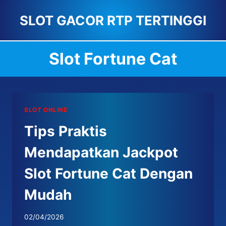
Skip
SLOT GACOR RTP TERTINGGI
to
content
Slot Fortune Cat
SLOT ONLINE
Tips Praktis
Mendapatkan Jackpot
Slot Fortune Cat Dengan
Mudah
02/04/2026