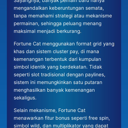
Sayangnya, banyak pemain baru hanya
mengandalkan keberuntungan semata,
tanpa memahami strategi atau mekanisme
permainan, sehingga peluang menang
maksimal menjadi berkurang.
Fortune Cat menggunakan format grid yang
khas dan sistem cluster pay, di mana
kemenangan terbentuk dari kumpulan
simbol identik yang berdekatan. Tidak
seperti slot tradisional dengan paylines,
sistem ini memungkinkan satu putaran
menghasilkan banyak kemenangan
sekaligus.
Selain mekanisme, Fortune Cat
menawarkan fitur bonus seperti free spin,
simbol wild, dan multiplikator yang dapat