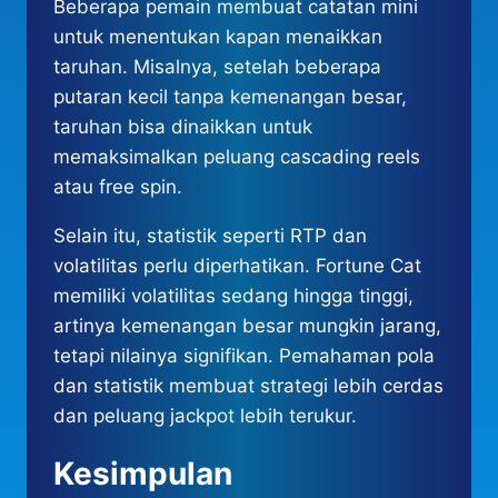
Beberapa pemain membuat catatan mini
untuk menentukan kapan menaikkan
taruhan. Misalnya, setelah beberapa
putaran kecil tanpa kemenangan besar,
taruhan bisa dinaikkan untuk
memaksimalkan peluang cascading reels
atau free spin.
Selain itu, statistik seperti RTP dan
volatilitas perlu diperhatikan. Fortune Cat
memiliki volatilitas sedang hingga tinggi,
artinya kemenangan besar mungkin jarang,
tetapi nilainya signifikan. Pemahaman pola
dan statistik membuat strategi lebih cerdas
dan peluang jackpot lebih terukur.
Kesimpulan