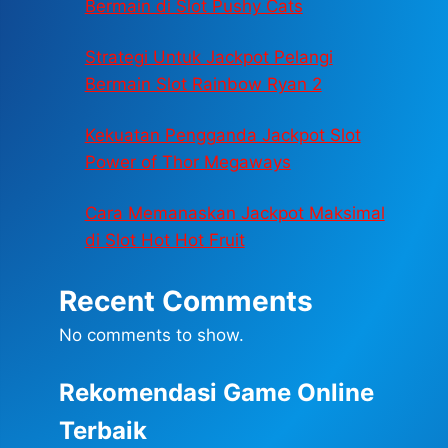
Bermain di Slot Pushy Cats
Strategi Untuk Jackpot Pelangi
Bermain Slot Rainbow Ryan 2
Kekuatan Pengganda Jackpot Slot
Power of Thor Megaways
Cara Memanaskan Jackpot Maksimal
di Slot Hot Hot Fruit
Recent Comments
No comments to show.
Rekomendasi Game Online
Terbaik