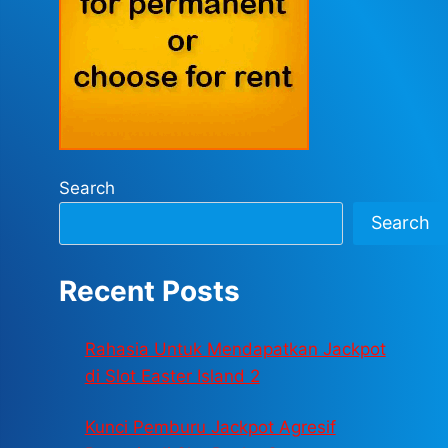
Search
Search
Recent Posts
Rahasia Untuk Mendapatkan Jackpot
di Slot Easter Island 2
Kunci Pemburu Jackpot Agresif