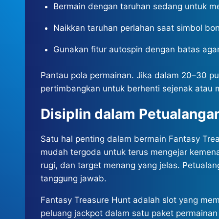
Bermain dengan taruhan sedang untuk men
Naikkan taruhan perlahan saat simbol bon
Gunakan fitur autospin dengan batas agar
Pantau pola permainan. Jika dalam 20–30 pu
pertimbangkan untuk berhenti sejenak atau m
Disiplin dalam Petualangan
Satu hal penting dalam bermain Fantasy Trea
mudah tergoda untuk terus mengejar kemena
rugi, dan target menang yang jelas. Petuala
tanggung jawab.
Fantasy Treasure Hunt adalah slot yang mem
peluang jackpot dalam satu paket permainan