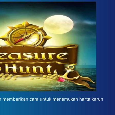
 memberikan cara untuk menemukan harta karun