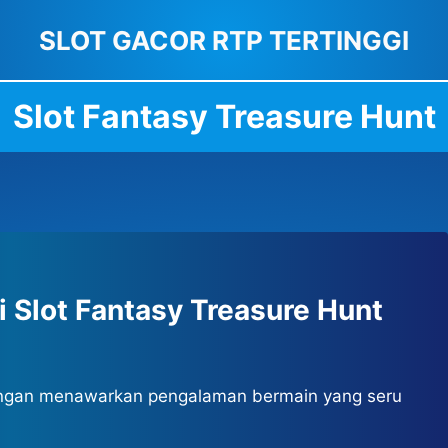
SLOT GACOR RTP TERTINGGI
Slot Fantasy Treasure Hunt
 Slot Fantasy Treasure Hunt
langan menawarkan pengalaman bermain yang seru