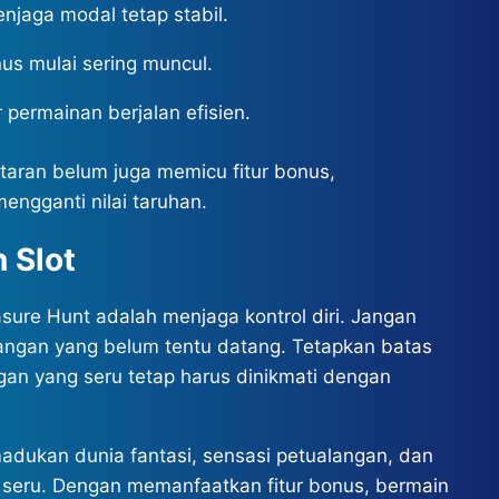
jaga modal tetap stabil.
us mulai sering muncul.
 permainan berjalan efisien.
taran belum juga memicu fitur bonus,
engganti nilai taruhan.
 Slot
sure Hunt adalah menjaga kontrol diri. Jangan
ngan yang belum tentu datang. Tetapkan batas
ngan yang seru tetap harus dinikmati dengan
adukan dunia fantasi, sensasi petualangan, dan
 seru. Dengan memanfaatkan fitur bonus, bermain