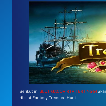
Berikut ini
SLOT GACOR RTP TERTINGGI
akan
di slot Fantasy Treasure Hunt.