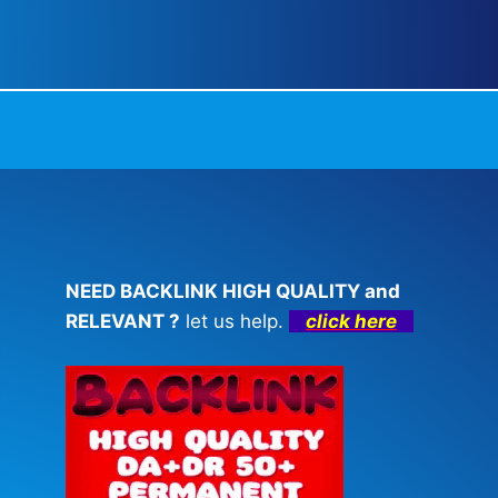
NEED BACKLINK HIGH QUALITY and
RELEVANT ?
let us help.
click here