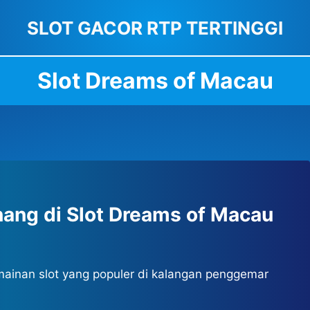
SLOT GACOR RTP TERTINGGI
Slot Dreams of Macau
nang di Slot Dreams of Macau
mainan slot yang populer di kalangan penggemar