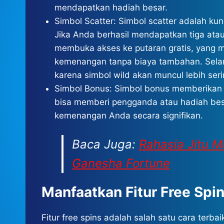
mendapatkan hadiah besar.
Simbol Scatter: Simbol scatter adalah kunc
Jika Anda berhasil mendapatkan tiga atau
membuka akses ke putaran gratis, yang 
kemenangan tanpa biaya tambahan. Selama
karena simbol wild akan muncul lebih seri
Simbol Bonus: Simbol bonus memberikan ak
bisa memberi pengganda atau hadiah bes
kemenangan Anda secara signifikan.
Baca Juga:
Rahasia Jitu 
Ganesha Fortune
Manfaatkan Fitur Free Spi
Fitur free spins adalah salah satu cara ter