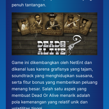
penuh tantangan.
Game ini dikembangkan oleh NetEnt dan
dikenal luas karena grafisnya yang tajam,
soundtrack yang menghidupkan suasana,
serta fitur bonus yang memberikan peluang
menang besar. Salah satu aspek yang
membuat Dead Or Alive menarik adalah
pola kemenangan yang relatif unik dan
volatilitas tinggi.