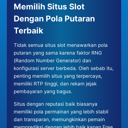
Memilih Situs Slot
Dengan Pola Putaran
Terbaik
Tidak semua situs slot menawarkan pola
putaran yang sama karena faktor RNG
(Random Number Generator) dan
konfigurasi server berbeda. Oleh sebab itu,
penting memilih situs yang terpercaya,
memiliki RTP tinggi, dan rekam jejak
pembayaran yang bagus.
Situs dengan reputasi baik biasanya
memiliki pola permainan yang lebih stabil
dan transparan, memungkinkan pemain
memprediksi dengan lebih baik kapan Free