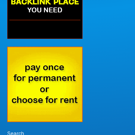
Search