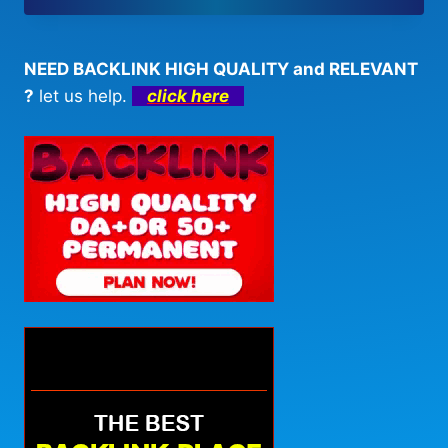
NEED BACKLINK HIGH QUALITY and RELEVANT
?
let us help.
click here