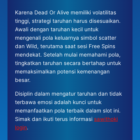
Karena Dead Or Alive memiliki volatilitas
tinggi, strategi taruhan harus disesuaikan.
Awali dengan taruhan kecil untuk
mengenali pola keluarnya simbol scatter
dan Wild, terutama saat sesi Free Spins
mendekat. Setelah mulai memahami pola,
tingkatkan taruhan secara bertahap untuk
memaksimalkan potensi kemenangan
besar.
Disiplin dalam mengatur taruhan dan tidak
terbawa emosi adalah kunci untuk
memanfaatkan pola terbaik dalam slot ini.
Simak dan ikuti terus informasi
sawithoki
login
.