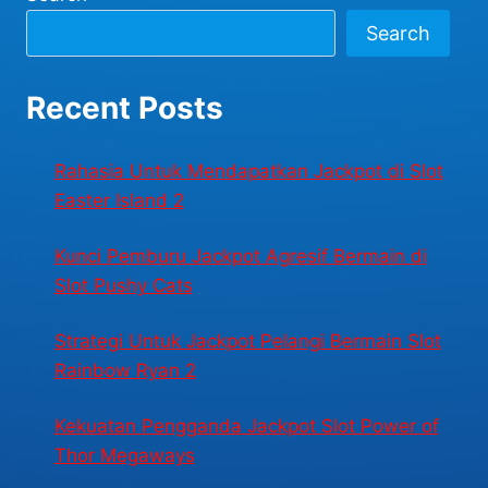
Search
Recent Posts
Rahasia Untuk Mendapatkan Jackpot di Slot
Easter Island 2
Kunci Pemburu Jackpot Agresif Bermain di
Slot Pushy Cats
Strategi Untuk Jackpot Pelangi Bermain Slot
Rainbow Ryan 2
Kekuatan Pengganda Jackpot Slot Power of
Thor Megaways