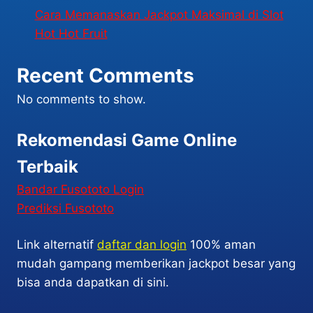
Cara Memanaskan Jackpot Maksimal di Slot
Hot Hot Fruit
Recent Comments
No comments to show.
Rekomendasi Game Online
Terbaik
Bandar Fusototo Login
Prediksi Fusototo
Link alternatif
daftar dan login
100% aman
mudah gampang memberikan jackpot besar yang
bisa anda dapatkan di sini.