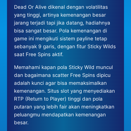
Dead Or Alive dikenal dengan volatilitas
yang tinggi, artinya kemenangan besar
jarang terjadi tapi jika datang, hadiahnya
bisa sangat besar. Pola kemenangan di
game ini mengikuti sistem payline tetap
sebanyak 9 garis, dengan fitur Sticky Wilds
saat Free Spins aktif.
Memahami kapan pola Sticky Wild muncul
dan bagaimana scatter Free Spins dipicu
adalah kunci agar bisa memaksimalkan
kemenangan. Situs slot yang menyediakan
RTP (Return to Player) tinggi dan pola
putaran yang lebih fair akan meningkatkan
peluangmu mendapatkan kemenangan
besar.