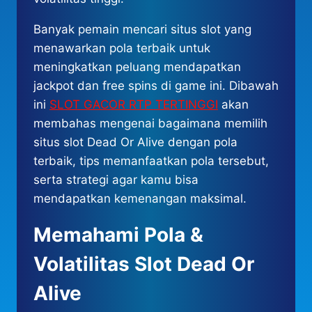
Banyak pemain mencari situs slot yang
menawarkan pola terbaik untuk
meningkatkan peluang mendapatkan
jackpot dan free spins di game ini. Dibawah
ini
SLOT GACOR RTP TERTINGGI
akan
membahas mengenai bagaimana memilih
situs slot Dead Or Alive dengan pola
terbaik, tips memanfaatkan pola tersebut,
serta strategi agar kamu bisa
mendapatkan kemenangan maksimal.
Memahami Pola &
Volatilitas Slot Dead Or
Alive