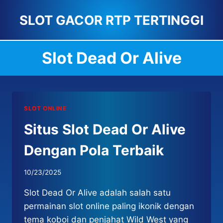
Skip
SLOT GACOR RTP TERTINGGI
to
content
Slot Dead Or Alive
SLOT ONLINE
Situs Slot Dead Or Alive
Dengan Pola Terbaik
10/23/2025
Slot Dead Or Alive adalah salah satu
permainan slot online paling ikonik dengan
tema koboi dan penjahat Wild West yang