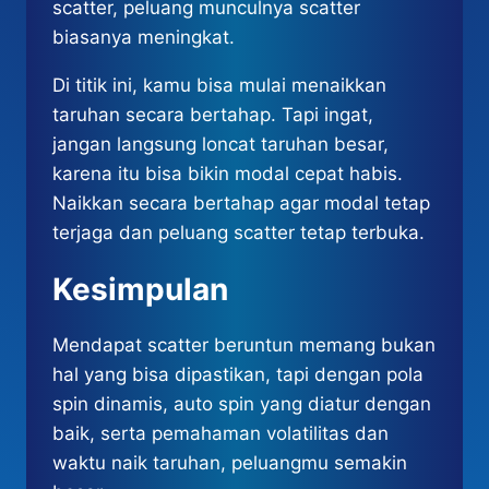
scatter, peluang munculnya scatter
biasanya meningkat.
Di titik ini, kamu bisa mulai menaikkan
taruhan secara bertahap. Tapi ingat,
jangan langsung loncat taruhan besar,
karena itu bisa bikin modal cepat habis.
Naikkan secara bertahap agar modal tetap
terjaga dan peluang scatter tetap terbuka.
Kesimpulan
Mendapat scatter beruntun memang bukan
hal yang bisa dipastikan, tapi dengan pola
spin dinamis, auto spin yang diatur dengan
baik, serta pemahaman volatilitas dan
waktu naik taruhan, peluangmu semakin