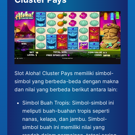
Slot Aloha! Cluster Pays memiliki simbol-
simbol yang berbeda-beda dengan makna
dan nilai yang berbeda berikut antara lain:
Simbol Buah Tropis: Simbol-simbol ini
meliputi buah-buahan tropis seperti
nanas, kelapa, dan jambu. Simbol-
simbol buah ini memiliki nilai yang