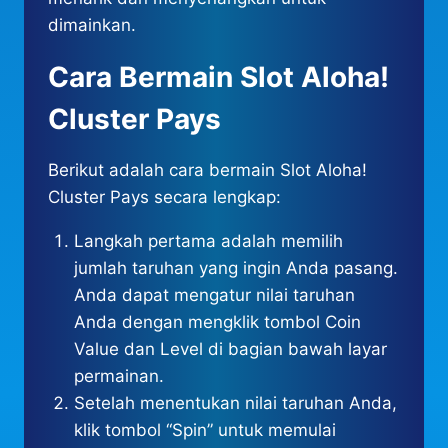
dimainkan.
Cara Bermain Slot Aloha!
Cluster Pays
Berikut adalah cara bermain Slot Aloha!
Cluster Pays secara lengkap:
Langkah pertama adalah memilih
jumlah taruhan yang ingin Anda pasang.
Anda dapat mengatur nilai taruhan
Anda dengan mengklik tombol Coin
Value dan Level di bagian bawah layar
permainan.
Setelah menentukan nilai taruhan Anda,
klik tombol “Spin” untuk memulai