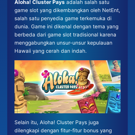
Aloha! Cluster Pays
adalah salah satu
game slot yang dikembangkan oleh NetEnt,
salah satu penyedia game terkemuka di
dunia. Game ini dikenal dengan tema yang
berbeda dari game slot tradisional karena
menggabungkan unsur-unsur kepulauan
Hawaii yang cerah dan indah.
Selain itu, Aloha! Cluster Pays juga
dilengkapi dengan fitur-fitur bonus yang