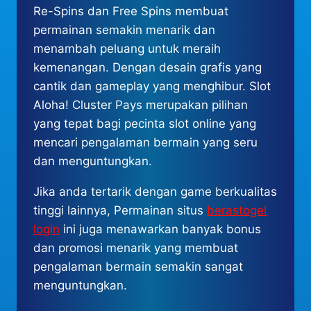
Re-Spins dan Free Spins membuat
permainan semakin menarik dan
menambah peluang untuk meraih
kemenangan. Dengan desain grafis yang
cantik dan gameplay yang menghibur. Slot
Aloha! Cluster Pays merupakan pilihan
yang tepat bagi pecinta slot online yang
mencari pengalaman bermain yang seru
dan menguntungkan.
Jika anda tertarik dengan game berkualitas
tinggi lainnya, Permainan situs
berastogel
login
ini juga menawarkan banyak bonus
dan promosi menarik yang membuat
pengalaman bermain semakin sangat
menguntungkan.