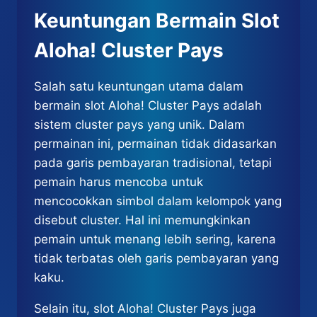
Keuntungan Bermain Slot
Aloha! Cluster Pays
Salah satu keuntungan utama dalam
bermain slot Aloha! Cluster Pays adalah
sistem cluster pays yang unik. Dalam
permainan ini, permainan tidak didasarkan
pada garis pembayaran tradisional, tetapi
pemain harus mencoba untuk
mencocokkan simbol dalam kelompok yang
disebut cluster. Hal ini memungkinkan
pemain untuk menang lebih sering, karena
tidak terbatas oleh garis pembayaran yang
kaku.
Selain itu, slot Aloha! Cluster Pays juga