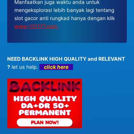
Manfaatkan juga waktu anda untuk
mengeksplorasi lebih banyak lagi tentang
slot gacor anti rungkad hanya dengan klik
www-131177.com.
NEED BACKLINK HIGH QUALITY and RELEVANT
?
let us help.
click here