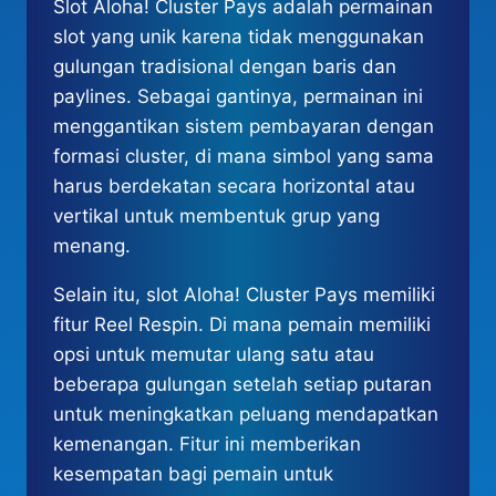
Slot Aloha! Cluster Pays adalah permainan
slot yang unik karena tidak menggunakan
gulungan tradisional dengan baris dan
paylines. Sebagai gantinya, permainan ini
menggantikan sistem pembayaran dengan
formasi cluster, di mana simbol yang sama
harus berdekatan secara horizontal atau
vertikal untuk membentuk grup yang
menang.
Selain itu, slot Aloha! Cluster Pays memiliki
fitur Reel Respin. Di mana pemain memiliki
opsi untuk memutar ulang satu atau
beberapa gulungan setelah setiap putaran
untuk meningkatkan peluang mendapatkan
kemenangan. Fitur ini memberikan
kesempatan bagi pemain untuk