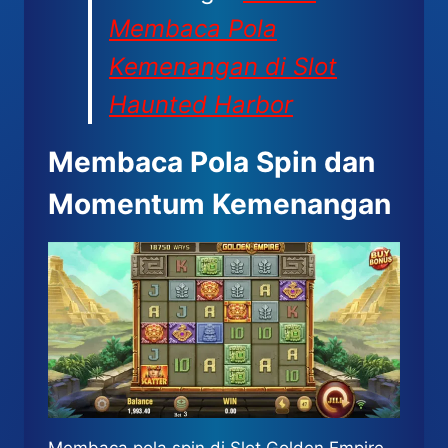
Membaca Pola
Kemenangan di Slot
Haunted Harbor
Membaca Pola Spin dan
Momentum Kemenangan