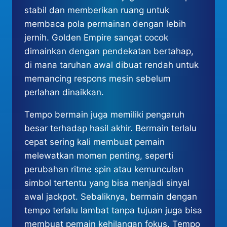
stabil dan memberikan ruang untuk
membaca pola permainan dengan lebih
jernih. Golden Empire sangat cocok
dimainkan dengan pendekatan bertahap,
di mana taruhan awal dibuat rendah untuk
memancing respons mesin sebelum
perlahan dinaikkan.
Tempo bermain juga memiliki pengaruh
besar terhadap hasil akhir. Bermain terlalu
cepat sering kali membuat pemain
melewatkan momen penting, seperti
perubahan ritme spin atau kemunculan
simbol tertentu yang bisa menjadi sinyal
awal jackpot. Sebaliknya, bermain dengan
tempo terlalu lambat tanpa tujuan juga bisa
membuat pemain kehilangan fokus. Tempo