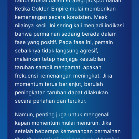
faktor krusial dalam strategi jackpot harian.
Ketika Golden Empire mulai memberikan
kemenangan secara konsisten. Meski
nilainya kecil. Ini sering kali menjadi indikasi
bahwa permainan sedang berada dalam
fase yang positif. Pada fase ini, pemain
sebaiknya tidak langsung agresif,
melainkan tetap menjaga kestabilan
taruhan sambil mengamati apakah
frekuensi kemenangan meningkat. Jika
momentum terus berlanjut, barulah
peningkatan taruhan dapat dilakukan
secara perlahan dan terukur.
Namun, penting juga untuk mengenali
kapan momentum mulai menurun. Jika
setelah beberapa kemenangan permainan