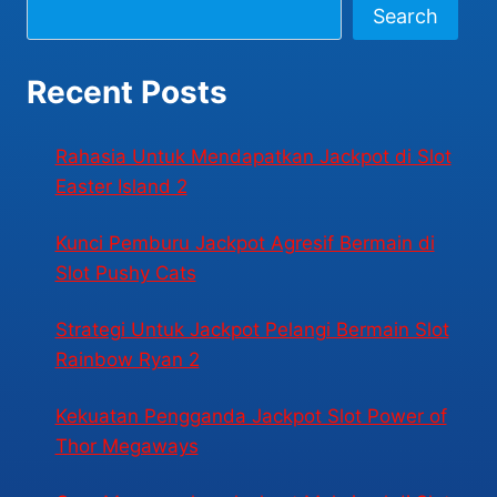
Search
Recent Posts
Rahasia Untuk Mendapatkan Jackpot di Slot
Easter Island 2
Kunci Pemburu Jackpot Agresif Bermain di
Slot Pushy Cats
Strategi Untuk Jackpot Pelangi Bermain Slot
Rainbow Ryan 2
Kekuatan Pengganda Jackpot Slot Power of
Thor Megaways