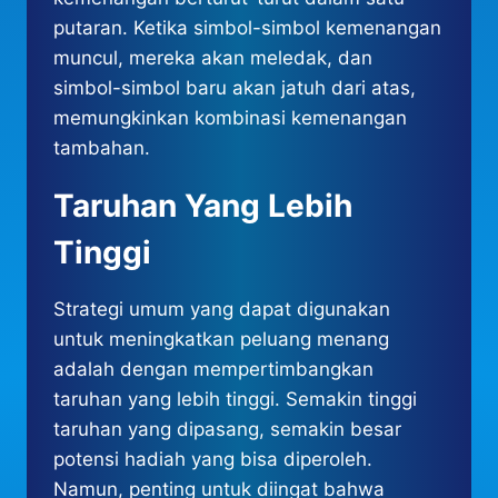
putaran. Ketika simbol-simbol kemenangan
muncul, mereka akan meledak, dan
simbol-simbol baru akan jatuh dari atas,
memungkinkan kombinasi kemenangan
tambahan.
Taruhan Yang Lebih
Tinggi
Strategi umum yang dapat digunakan
untuk meningkatkan peluang menang
adalah dengan mempertimbangkan
taruhan yang lebih tinggi. Semakin tinggi
taruhan yang dipasang, semakin besar
potensi hadiah yang bisa diperoleh.
Namun, penting untuk diingat bahwa