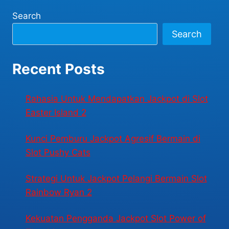
Search
Search
Recent Posts
Rahasia Untuk Mendapatkan Jackpot di Slot
Easter Island 2
Kunci Pemburu Jackpot Agresif Bermain di
Slot Pushy Cats
Strategi Untuk Jackpot Pelangi Bermain Slot
Rainbow Ryan 2
Kekuatan Pengganda Jackpot Slot Power of