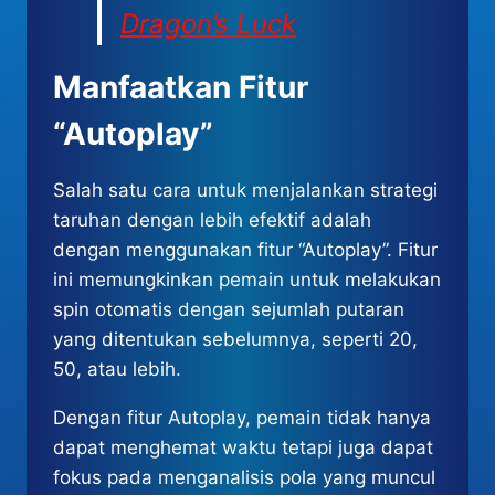
Dragon’s Luck
Manfaatkan Fitur
“Autoplay”
Salah satu cara untuk menjalankan strategi
taruhan dengan lebih efektif adalah
dengan menggunakan fitur “Autoplay”. Fitur
ini memungkinkan pemain untuk melakukan
spin otomatis dengan sejumlah putaran
yang ditentukan sebelumnya, seperti 20,
50, atau lebih.
Dengan fitur Autoplay, pemain tidak hanya
dapat menghemat waktu tetapi juga dapat
fokus pada menganalisis pola yang muncul