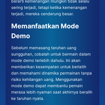
berarti kemenangan mungkin tidak selalu
sering terjadi, tetapi ketika kemenangan
terjadi, mereka cenderung besar.
Memanfaatkan Mode
Demo
Sebelum memasang taruhan uang
sungguhan, cobalah untuk bermain dalam
mode demo terlebih dahulu. Ini akan
memberikan kesempatan untuk berlatih
dan memahami dinamika permainan tanpa
risiko kehilangan uang. Menggunakan
mode demo dapat membantu pemain
merasa lebih nyaman saat akhirnya beralih
ke taruhan nyata.