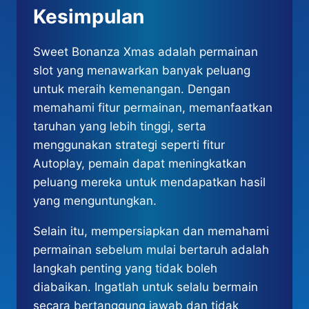
Kesimpulan
Sweet Bonanza Xmas adalah permainan
slot yang menawarkan banyak peluang
untuk meraih kemenangan. ​Dengan
memahami fitur permainan, memanfaatkan
taruhan yang lebih tinggi, serta
menggunakan strategi seperti fitur
Autoplay, pemain dapat meningkatkan
peluang mereka untuk mendapatkan hasil
yang menguntungkan.​
Selain itu, mempersiapkan dan memahami
permainan sebelum mulai bertaruh adalah
langkah penting yang tidak boleh
diabaikan. Ingatlah untuk selalu bermain
secara bertanggung jawab dan tidak