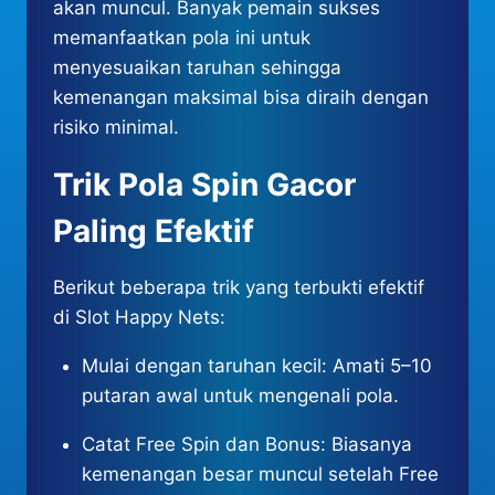
akan muncul. Banyak pemain sukses
memanfaatkan pola ini untuk
menyesuaikan taruhan sehingga
kemenangan maksimal bisa diraih dengan
risiko minimal.
Trik Pola Spin Gacor
Paling Efektif
Berikut beberapa trik yang terbukti efektif
di Slot Happy Nets:
Mulai dengan taruhan kecil: Amati 5–10
putaran awal untuk mengenali pola.
Catat Free Spin dan Bonus: Biasanya
kemenangan besar muncul setelah Free