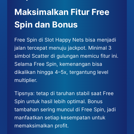
Maksimalkan Fitur Free
Spin dan Bonus
Free Spin di Slot Happy Nets bisa menjadi
jalan tercepat menuju jackpot. Minimal 3
simbol Scatter di gulungan memicu fitur ini.
Selama Free Spin, kemenangan bisa
dikalikan hingga 4–5x, tergantung level
multiplier.
Tipsnya: tetap di taruhan stabil saat Free
Spin untuk hasil lebih optimal. Bonus
tambahan sering muncul di Free Spin, jadi
manfaatkan setiap kesempatan untuk
memaksimalkan profit.