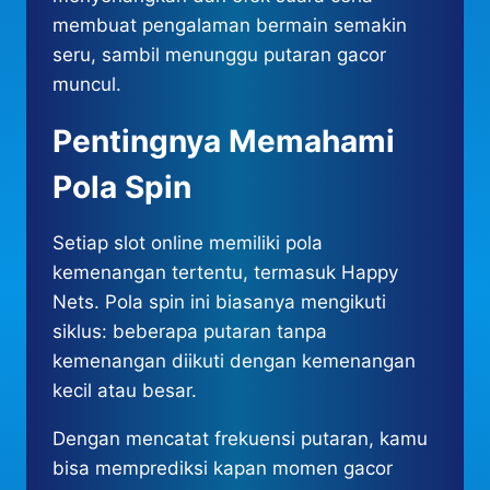
membuat pengalaman bermain semakin
seru, sambil menunggu putaran gacor
muncul.
Pentingnya Memahami
Pola Spin
Setiap slot online memiliki pola
kemenangan tertentu, termasuk Happy
Nets. Pola spin ini biasanya mengikuti
siklus: beberapa putaran tanpa
kemenangan diikuti dengan kemenangan
kecil atau besar.
Dengan mencatat frekuensi putaran, kamu
bisa memprediksi kapan momen gacor